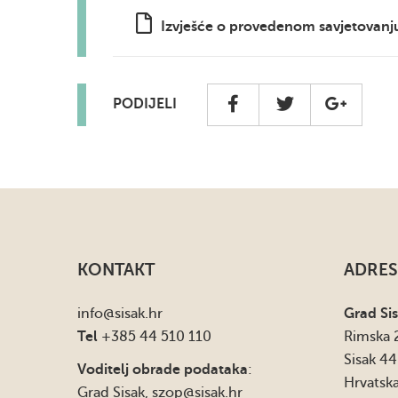
Izvješće o provedenom savjetovanj
PODIJELI
KONTAKT
ADRES
info
@sisak.hr
Grad Si
Tel
+385 44 510 110
Rimska 
Sisak 4
Voditelj obrade podataka
:
Hrvatsk
Grad Sisak,
szop@sisak.hr