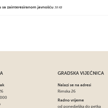
u sa zainteresiranom javnošću
38 KB
A
GRADSKA VIJEĆNICA
sak
Nalazi se na adresi
26
Rimska 26
4000
Radno vrijeme
a
od ponedjeljka do petka