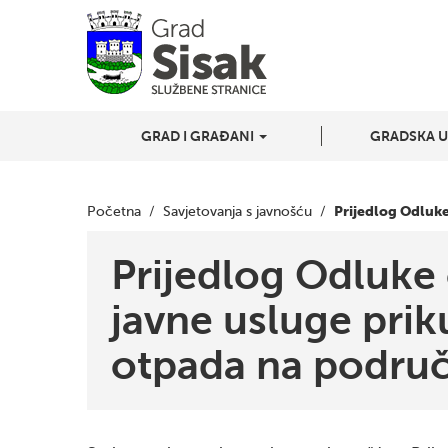
GRAD I GRAĐANI
GRADSKA 
Prijedlog Odluk
Početna
/
Savjetovanja s javnošću
/
Prijedlog Odluke
javne usluge pri
otpada na područ