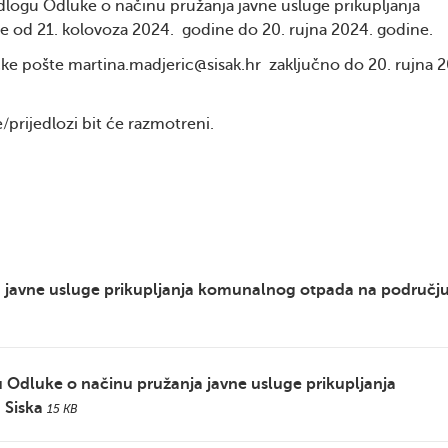
dlogu Odluke o načinu pružanja javne usluge prikupljanja
e od 21. kolovoza 2024. godine do 20. rujna 2024. godine.
čke pošte martina.madjeric@sisak.hr zaključno do 20. rujna 
/prijedlozi bit će razmotreni.
a javne usluge prikupljanja komunalnog otpada na područj
u Odluke o načinu pružanja javne usluge prikupljanja
 Siska
15 KB