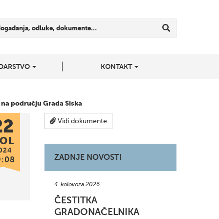
događanja, odluke, dokumente…
DARSTVO
KONTAKT
 na području Grada Siska
22
Vidi dokumente
OL
024
ZADNJE NOVOSTI
9:08
4. kolovoza 2026.
ČESTITKA
GRADONAČELNIKA