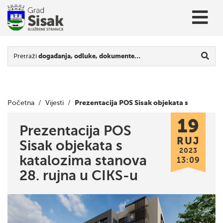
Pretraži
događanja, odluke, dokumente…
Prezentacija POS Sisak objekata s
Početna
/
Vijesti
/
19
katalozima stanova 28. rujna u CIKS-u
Prezentacija POS
RUJ
Sisak objekata s
2023
katalozima stanova
13:09
28. rujna u CIKS-u