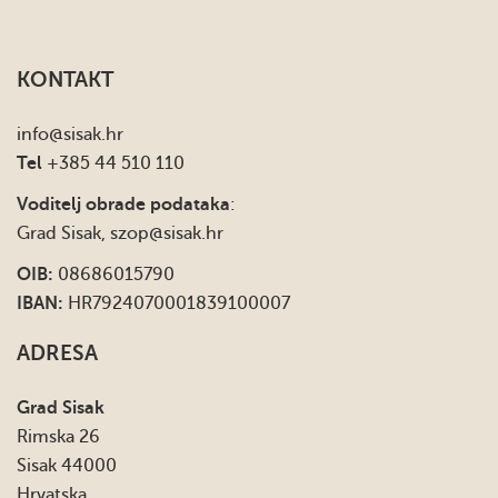
KONTAKT
info
@sisak.hr
Tel
+385 44 510 110
Voditelj obrade podataka
:
Grad Sisak,
szop@sisak.hr
OIB:
08686015790
IBAN:
HR7924070001839100007
ADRESA
Grad Sisak
Rimska 26
Sisak 44000
Hrvatska