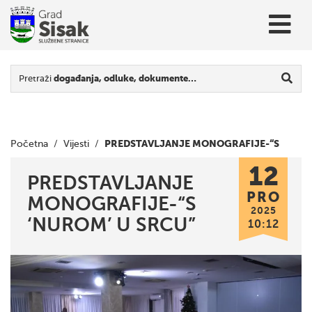
Pretraži
događanja, odluke, dokumente…
PREDSTAVLJANJE MONOGRAFIJE-“S
Početna
/
Vijesti
/
12
‘NUROM’ U SRCU”
PREDSTAVLJANJE
PRO
MONOGRAFIJE-“S
2025
‘NUROM’ U SRCU”
10:12