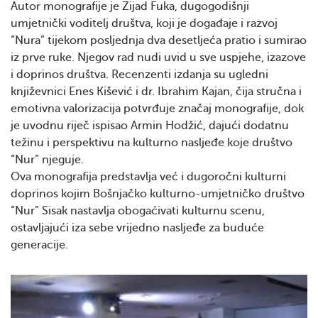
Autor monografije je Zijad Fuka, dugogodišnji
umjetnički voditelj društva, koji je događaje i razvoj
“Nura” tijekom posljednja dva desetljeća pratio i sumirao
iz prve ruke. Njegov rad nudi uvid u sve uspjehe, izazove
i doprinos društva. Recenzenti izdanja su ugledni
književnici Enes Kišević i dr. Ibrahim Kajan, čija stručna i
emotivna valorizacija potvrđuje značaj monografije, dok
je uvodnu riječ ispisao Armin Hodžić, dajući dodatnu
težinu i perspektivu na kulturno nasljeđe koje društvo
“Nur” njeguje.
Ova monografija predstavlja već i dugoročni kulturni
doprinos kojim Bošnjačko kulturno-umjetničko društvo
“Nur” Sisak nastavlja obogaćivati kulturnu scenu,
ostavljajući iza sebe vrijedno nasljeđe za buduće
generacije.