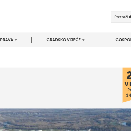
Pretraži
UPRAVA
GRADSKO VIJEĆE
GOSPO
V
2
1