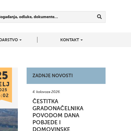
događanja, odluke, dokumente…
DARSTVO
KONTAKT
25
ZADNJE NOVOSTI
ELJ
025
4. kolovoza 2026.
4:02
ČESTITKA
GRADONAČELNIKA
POVODOM DANA
POBJEDE I
DOMOVINSKE