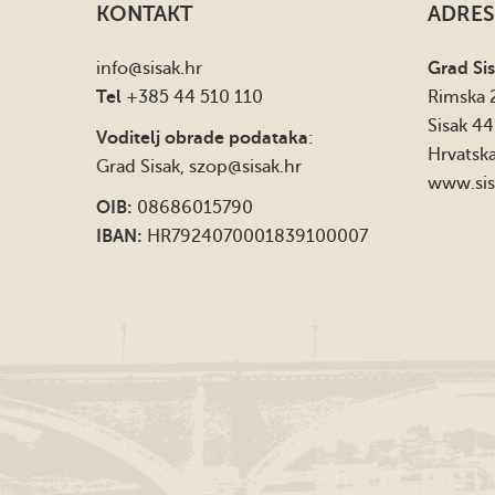
KONTAKT
ADRES
info
@sisak.hr
Grad Si
Tel
+385 44 510 110
Rimska 
Sisak 4
Voditelj obrade podataka
:
Hrvatsk
Grad Sisak,
szop@sisak.hr
www.sis
OIB:
08686015790
IBAN:
HR7924070001839100007