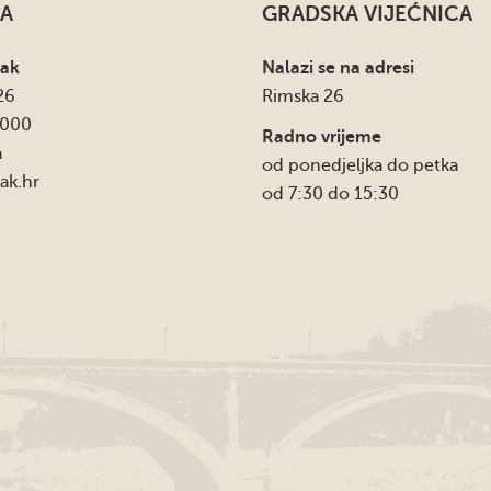
A
GRADSKA VIJEĆNICA
sak
Nalazi se na adresi
26
Rimska 26
4000
Radno vrijeme
a
od ponedjeljka do petka
ak.hr
od 7:30 do 15:30