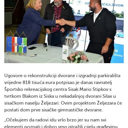
Ugovore o rekonstrukciji dvorane i izgradnji parkirališta
vrijedne 818 tisuća eura potpisao je danas ravnatelj
Športsko rekreacijskog centra Sisak Mario Stipkov s
tvrtkom Blakom iz Siska u nekadašnjoj dvorani Silax u
sisačkom naselju Željezari. Ovim projektom Željezara će
postati dom prve sisačke gimnastičke dvorane.
„Očekujem da radovi idu vrlo brzo jer su nam svi
elementi poznati i dobro smo istražili cijelu građevinu.