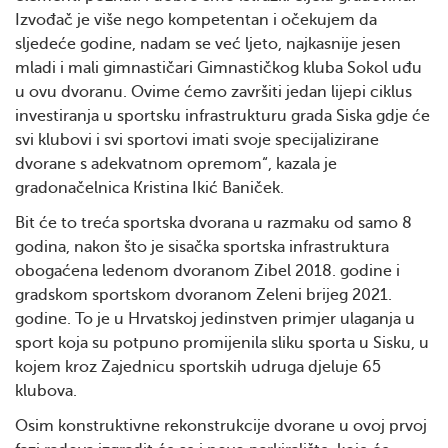
Izvođač je više nego kompetentan i očekujem da
sljedeće godine, nadam se već ljeto, najkasnije jesen
mladi i mali gimnastičari Gimnastičkog kluba Sokol uđu
u ovu dvoranu. Ovime ćemo završiti jedan lijepi ciklus
investiranja u sportsku infrastrukturu grada Siska gdje će
svi klubovi i svi sportovi imati svoje specijalizirane
dvorane s adekvatnom opremom“, kazala je
gradonačelnica Kristina Ikić Baniček.
Bit će to treća sportska dvorana u razmaku od samo 8
godina, nakon što je sisačka sportska infrastruktura
obogaćena ledenom dvoranom Zibel 2018. godine i
gradskom sportskom dvoranom Zeleni brijeg 2021.
godine. To je u Hrvatskoj jedinstven primjer ulaganja u
sport koja su potpuno promijenila sliku sporta u Sisku, u
kojem kroz Zajednicu sportskih udruga djeluje 65
klubova.
Osim konstruktivne rekonstrukcije dvorane u ovoj prvoj