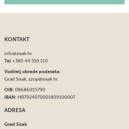
KONTAKT
info
@sisak.hr
Tel
+385 44 510 110
Voditelj obrade podataka
:
Grad Sisak,
szop@sisak.hr
OIB:
08686015790
IBAN:
HR7924070001839100007
ADRESA
Grad Sisak