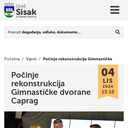
Pretraži
događanja, odluke, dokumente…
Počinje rekonstrukcija Gimnastičke
Početna
/
Vijesti
/
04
dvorane Caprag
Počinje
LIS
rekonstrukcija
2024
Gimnastičke dvorane
13:10
Caprag