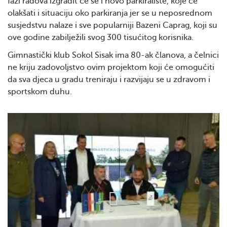
fazi radova izgradit će se i novo parkiralište, koje će
olakšati i situaciju oko parkiranja jer se u neposrednom
susjedstvu nalaze i sve popularniji Bazeni Caprag, koji su
ove godine zabilježili svog 300 tisućitog korisnika.
Gimnastički klub Sokol Sisak ima 80-ak članova, a čelnici
ne kriju zadovoljstvo ovim projektom koji će omogućiti
da sva djeca u gradu treniraju i razvijaju se u zdravom i
sportskom duhu.