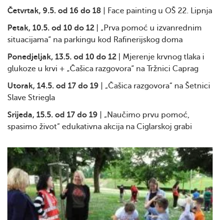
Četvrtak, 9.5. od 16 do 18
| Face painting u OŠ 22. Lipnja
Petak, 10.5. od 10 do 12
| „Prva pomoć u izvanrednim
situacijama“ na parkingu kod Rafinerijskog doma
Ponedjeljak, 13.5. od 10 do 12
| Mjerenje krvnog tlaka i
glukoze u krvi + „Čašica razgovora“ na Tržnici Caprag
Utorak, 14.5. od 17 do 19
| „Čašica razgovora“ na Šetnici
Slave Striegla
Srijeda, 15.5. od 17 do 19
| „Naučimo prvu pomoć,
spasimo život“ edukativna akcija na Ciglarskoj grabi