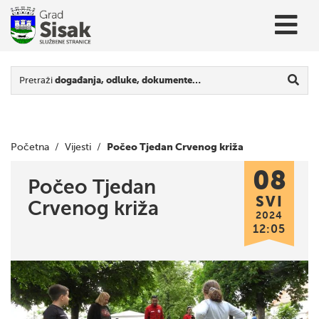
Pretraži
događanja, odluke, dokumente…
Počeo Tjedan Crvenog križa
Početna
/
Vijesti
/
08
Počeo Tjedan
SVI
Crvenog križa
2024
12:05