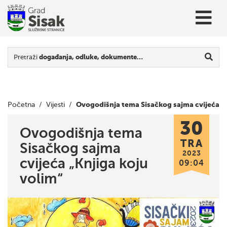
Pretraži
događanja, odluke, dokumente…
Ovogodišnja tema Sisačkog sajma cvijeća
Početna
/
Vijesti
/
30
„Knjiga koju volim“
Ovogodišnja tema
TRA
Sisačkog sajma
2023
cvijeća „Knjiga koju
09:04
volim“