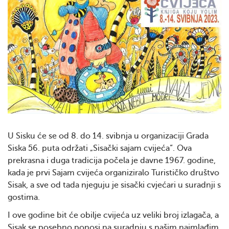
U Sisku će se od 8. do 14. svibnja u organizaciji Grada
Siska 56. puta održati „Sisački sajam cvijeća“. Ova
prekrasna i duga tradicija počela je davne 1967. godine,
kada je prvi Sajam cvijeća organiziralo Turističko društvo
Sisak, a sve od tada njeguju je sisački cvjećari u suradnji s
gostima.
I ove godine bit će obilje cvijeća uz veliki broj izlagača, a
Sisak se posebno ponosi na suradnju s našim najmlađim