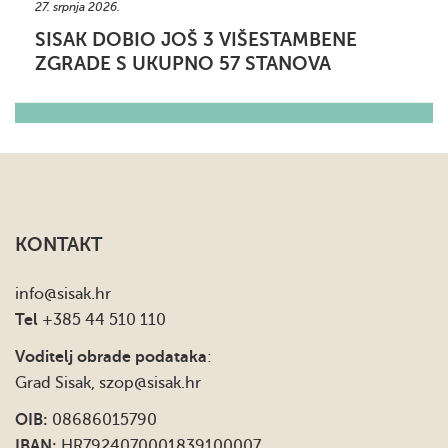
27. srpnja 2026.
SISAK DOBIO JOŠ 3 VIŠESTAMBENE
ZGRADE S UKUPNO 57 STANOVA
KONTAKT
info
@sisak.hr
Tel
+385 44 510 110
Voditelj obrade podataka
:
Grad Sisak,
szop@sisak.hr
OIB:
08686015790
IBAN:
HR7924070001839100007