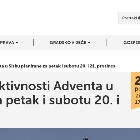
Pretraži
UPRAVA
GRADSKO VIJEĆE
GOSPO
a u Sisku planirane za petak i subotu 20. i 21. prosinca
ktivnosti Adventa u
P
 petak i subotu 20. i
2
1