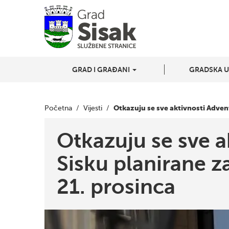
GRAD I GRAĐANI
GRADSKA 
Otkazuju se sve aktivnosti Advent
Početna
/
Vijesti
/
Otkazuju se sve a
Sisku planirane za
21. prosinca