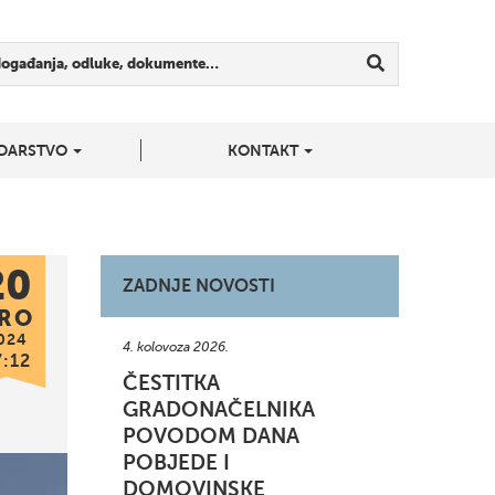
događanja, odluke, dokumente…
DARSTVO
KONTAKT
20
ZADNJE NOVOSTI
RO
024
4. kolovoza 2026.
7:12
ČESTITKA
GRADONAČELNIKA
POVODOM DANA
POBJEDE I
DOMOVINSKE