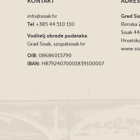
KONTAKT
ADRES
info
@sisak.hr
Grad Si
Tel
+385 44 510 110
Rimska 
Sisak 4
Voditelj obrade podataka
:
Hrvatsk
Grad Sisak,
szop@sisak.hr
www.sis
OIB:
08686015790
IBAN:
HR7924070001839100007