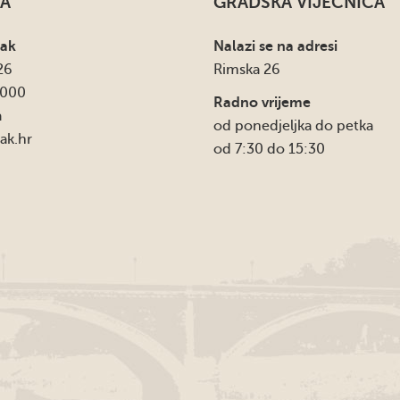
A
GRADSKA VIJEĆNICA
sak
Nalazi se na adresi
26
Rimska 26
4000
Radno vrijeme
a
od ponedjeljka do petka
ak.hr
od 7:30 do 15:30