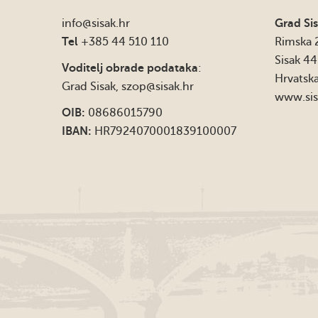
info
@sisak.hr
Grad Si
Tel
+385 44 510 110
Rimska 
Sisak 4
Voditelj obrade podataka
:
Hrvatsk
Grad Sisak,
szop@sisak.hr
www.sis
OIB:
08686015790
IBAN:
HR7924070001839100007