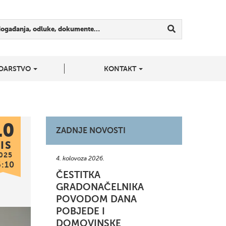
događanja, odluke, dokumente…
DARSTVO
KONTAKT
10
ZADNJE NOVOSTI
IS
025
4. kolovoza 2026.
6:10
ČESTITKA
GRADONAČELNIKA
POVODOM DANA
POBJEDE I
DOMOVINSKE