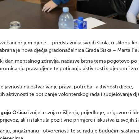
svečani prijem djece – predstavnika svojih škola, u sklopu ko
abrana je nova dječja gradonačelnica Grada Siska – Marta Pel
tski dan mentalnog zdravlja, nadasve bitna tema pogotovo po
omicanju prava djece te poticanju aktivnosti s djecom i za 
e javnosti na ostvarivanje prava, potreba i aktivnosti djece,
kih aktivnosti te poticanje volonterskog rada i sudjelovanja dj
oju Orliću
iznijela svoja mišljenja, prijedloge, prigovore i id
ijevoz, ali i istaknula pozitivne primjere i iskustva iz svojih š
vanju, angažmanu i otvorenosti te se raduje budućim sastanc
mjesecima.