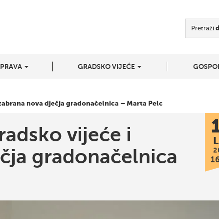
Pretraži
UPRAVA
GRADSKO VIJEĆE
GOSPO
izabrana nova dječja gradonačelnica – Marta Pelc
adsko vijeće i
L
ečja gradonačelnica
2
1