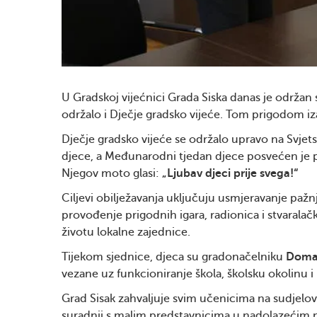
U Gradskoj vijećnici Grada Siska danas je održan 
održalo i Dječje gradsko vijeće. Tom prigodom iz
Dječje gradsko vijeće se održalo upravo na Svje
djece, a Međunarodni tjedan djece posvećen je pr
Njegov moto glasi:
„Ljubav djeci prije svega!“
Ciljevi obilježavanja uključuju usmjeravanje pažnj
provođenje prigodnih igara, radionica i stvaralač
životu lokalne zajednice.
Tijekom sjednice, djeca su gradonačelniku
Domag
vezane uz funkcioniranje škola, školsku okolinu i pr
Grad Sisak zahvaljuje svim učenicima na sudjelo
suradnji s malim predstavnicima u nadolazećim 