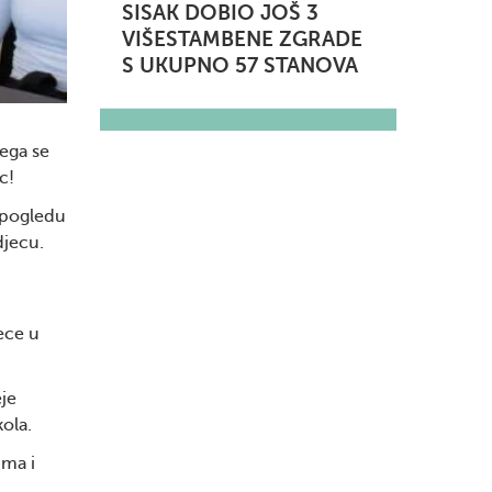
SISAK DOBIO JOŠ 3
VIŠESTAMBENE ZGRADE
S UKUPNO 57 STANOVA
jega se
c!
 pogledu
djecu.
ece u
eje
kola.
ima i