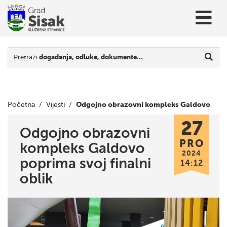
Pretraži
događanja, odluke, dokumente…
Odgojno obrazovni kompleks Galdovo
Početna
/
Vijesti
/
27
poprima svoj finalni oblik
Odgojno obrazovni
PRO
kompleks Galdovo
2024
poprima svoj finalni
14:12
oblik