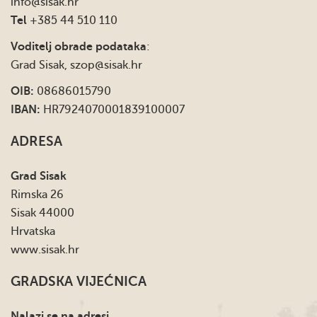
info
@sisak.hr
Tel
+385 44 510 110
Voditelj obrade podataka
:
Grad Sisak,
szop@sisak.hr
OIB:
08686015790
IBAN:
HR7924070001839100007
ADRESA
Grad Sisak
Rimska 26
Sisak 44000
Hrvatska
www.sisak.hr
GRADSKA VIJEĆNICA
Nalazi se na adresi