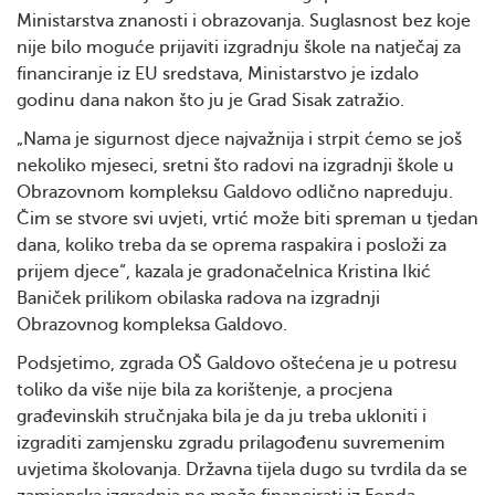
Ministarstva znanosti i obrazovanja. Suglasnost bez koje
nije bilo moguće prijaviti izgradnju škole na natječaj za
financiranje iz EU sredstava, Ministarstvo je izdalo
godinu dana nakon što ju je Grad Sisak zatražio.
„Nama je sigurnost djece najvažnija i strpit ćemo se još
nekoliko mjeseci, sretni što radovi na izgradnji škole u
Obrazovnom kompleksu Galdovo odlično napreduju.
Čim se stvore svi uvjeti, vrtić može biti spreman u tjedan
dana, koliko treba da se oprema raspakira i posloži za
prijem djece“, kazala je gradonačelnica Kristina Ikić
Baniček prilikom obilaska radova na izgradnji
Obrazovnog kompleksa Galdovo.
Podsjetimo, zgrada OŠ Galdovo oštećena je u potresu
toliko da više nije bila za korištenje, a procjena
građevinskih stručnjaka bila je da ju treba ukloniti i
izgraditi zamjensku zgradu prilagođenu suvremenim
uvjetima školovanja. Državna tijela dugo su tvrdila da se