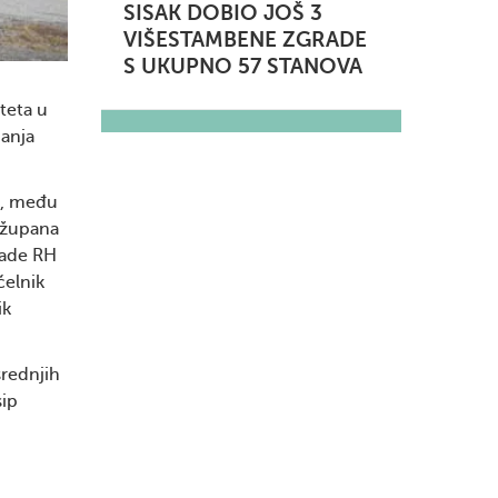
SISAK DOBIO JOŠ 3
VIŠESTAMBENE ZGRADE
S UKUPNO 57 STANOVA
teta u
danja
ti, među
i župana
lade RH
čelnik
ik
srednjih
sip