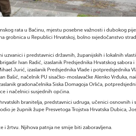
skog rata u Baćinu, mjestu posebne važnosti i dubokog pije
vna grobnica u Republici Hrvatskoj, bolno svjedočanstvo stra
 uzvanici i predstavnici državnih, županijskih i lokalnih vlas
brigadir Ivan Radić, izaslanik Predsjednika Hrvatskog sabora 
hael Jurić, izaslanik Predsjednika Vlade i potpredsjednika V
Zlatan Bašić, načelnik PU sisačko-moslavačke Alenko Vrđuka, na
aslanik gradonačelnika Siska Domagoja Orlića, potpredsjedn
ce i načelnici susjednih općina.
 i hrvatskih branitelja, predstavnici udruga, učenici osnovnih i 
vodio je župnik župe Presvetoga Trojstva Hrvatska Dubica, Jo
i žrtvu. Njihova patnja ne smije biti zaboravljena.