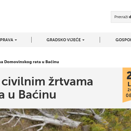
Pretraži
UPRAVA
GRADSKO VIJEĆE
GOSPO
ma Domovinskog rata u Baćinu
 civilnim žrtvama
L
2
a u Baćinu
0