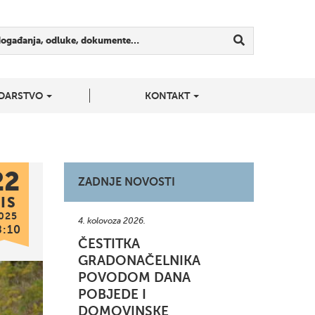
događanja, odluke, dokumente…
DARSTVO
KONTAKT
22
ZADNJE NOVOSTI
IS
025
4. kolovoza 2026.
8:10
ČESTITKA
GRADONAČELNIKA
POVODOM DANA
POBJEDE I
DOMOVINSKE