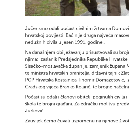
Jučer smo odali počast civilnim žrtvama Domovin
hrvatskoj povijesti. Baćin je druga najveća maso
nedužnih civila u jesen 1991. godine..
Na današnjem obilježavanju prisustvovali su brojni
njima: izaslanik Predsjednika Republike Hrvatske 
Sisačko-moslavačke županije, zamjenik župana Mi
te ministra hrvatskih branitelja, državni tajnik 
PGP Hrvatska Kostajnica Tihomir Domazetović, iz
Gradskog vijeća Branko Kolarić, te brojne načelni
Počast su odali i članovi obitelji poginulih civila
škola te brojni građani. Zajedničku molitvu pred
Jurković.
Zauvijek ćemo čuvati uspomenu na njihove živote 