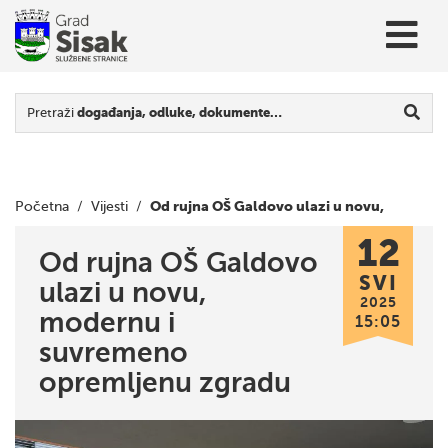
Pretraži
događanja, odluke, dokumente…
Od rujna OŠ Galdovo ulazi u novu,
Početna
/
Vijesti
/
12
modernu i suvremeno opremljenu zgradu
Od rujna OŠ Galdovo
SVI
ulazi u novu,
2025
modernu i
15:05
suvremeno
opremljenu zgradu