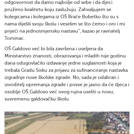
odgovornost da damo najbolje od sebe i da djeci
pružimo kvalitetu koju zaslužuju. Zahvaljujem se
kolegicama i kolegama iz OŠ Braće Bobetko što su s
nama dijelili svoju školu i veselim se što ćemo i oni i mi
prijeći na jednosmjensku nastavu“, kazao je ravnatelj
Tominac.
OŠ Galdovo već bi bila završena i useljena da
Ministarstvo znanosti, obrazovanja i mladih nije godinu
dana odugovlačilo izdavanje jedne suglasnosti koja je
trebala Gradu Sisku za prijavu za sufinanciranje nastavka
izgradnje nove školske zgrade. No, sada je odabran i
izvoditelj opremanja zgrade i posve je jasno da će djeca i
osoblje OŠ Galdovo već ovog rujna useliti u novu,
suvremenu galdovačku školu.