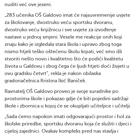
nuditi već ove jeseni.
„283 učenika OŠ Galdovo imat će najsuvremenije uvjete
za školovanje, dvostruko veću sportsku dvoranu,
dvostruko veću knjižnicu i sve uvjete za izvođenje
nastave u jednoj smjeni. Vesele me reakcije onih koji
znaju kako je izgledala stara škola i upravo zbog toga
nismo htjeli teško oštećenu školu krpati, već smo išli
stvoriti nešto novo i kvalitetno što će podići kvalitetu
života u Galdovu i zbog čega će ljudi htjeti doći živjeti u
ovu gradsku četvrt“, rekla je nakon obilaska
gradonačelnica Kristina Ikić Baniček.
Ravnatelj OŠ Galdovo proveo je svoje suradnike po
prostorima škole i pokazao gdje će biti pojedini sadržaji
škole i zbornica u kojoj će se okupljati učiteljice i učitelji.
„Sada ćemo napokon imati odgovarajući prostor i hol za
školske priredbe, sportsku dvoranu koja će služiti i djeci i
cijeloj zajednici. Ovakav kompleks pred nas stavlja i