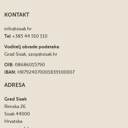
KONTAKT
info
@sisak.hr
Tel
+385 44 510 110
Voditelj obrade podataka
:
Grad Sisak,
szop@sisak.hr
OIB:
08686015790
IBAN:
HR7924070001839100007
ADRESA
Grad Sisak
Rimska 26
Sisak 44000
Hrvatska