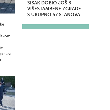
SISAK DOBIO JOŠ 3
VIŠESTAMBENE ZGRADE
S UKUPNO 57 STANOVA
ske
adskom
ić.
a slavi
i