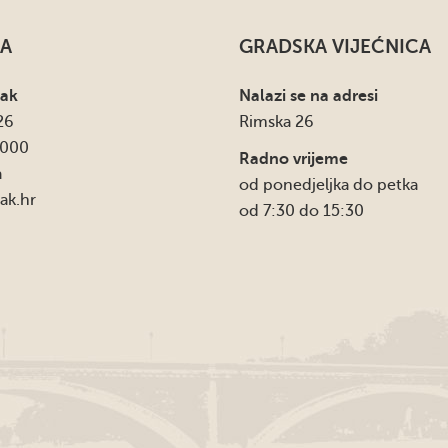
A
GRADSKA VIJEĆNICA
sak
Nalazi se na adresi
26
Rimska 26
4000
Radno vrijeme
a
od ponedjeljka do petka
ak.hr
od 7:30 do 15:30