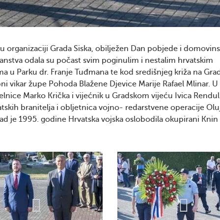
, u organizaciji Grada Siska, obilježen Dan pobjede i domovin
aslanstva odala su počast svim poginulim i nestalim hrvatskim
ma u Parku dr. Franje Tuđmana te kod središnjeg križa na Gr
ni vikar župe Pohoda Blažene Djevice Marije Rafael Mlinar. U
elnice Marko Krička i vijećnik u Gradskom vijeću Ivica Rendul
kih branitelja i obljetnica vojno- redarstvene operacije Oluj
ad je 1995. godine Hrvatska vojska oslobodila okupirani Knin 