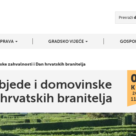
Pretraži
UPRAVA
GRADSKO VIJEĆE
GOSPO
ke zahvalnosti i Dan hrvatskih branitelja
bjede i domovinske
K
2
hrvatskih branitelja
1