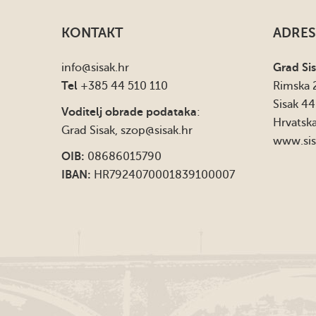
KONTAKT
ADRES
info
@sisak.hr
Grad Si
Tel
+385 44 510 110
Rimska 
Sisak 4
Voditelj obrade podataka
:
Hrvatsk
Grad Sisak,
szop@sisak.hr
www.sis
OIB:
08686015790
IBAN:
HR7924070001839100007