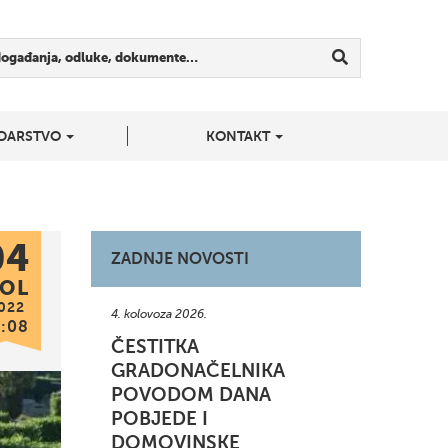
događanja, odluke, dokumente…
DARSTVO
KONTAKT
04
ZADNJE NOVOSTI
OL
022
4. kolovoza 2026.
1:08
ČESTITKA
GRADONAČELNIKA
POVODOM DANA
POBJEDE I
DOMOVINSKE