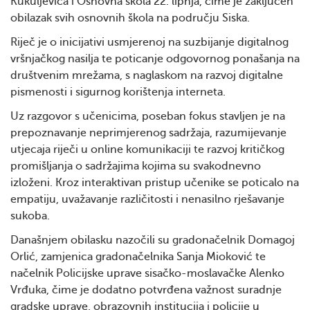
Kukuljevića i Osnovna škola 22. lipnja, čime je zaključen
obilazak svih osnovnih škola na području Siska.
Riječ je o inicijativi usmjerenoj na suzbijanje digitalnog
vršnjačkog nasilja te poticanje odgovornog ponašanja na
društvenim mrežama, s naglaskom na razvoj digitalne
pismenosti i sigurnog korištenja interneta.
Uz razgovor s učenicima, poseban fokus stavljen je na
prepoznavanje neprimjerenog sadržaja, razumijevanje
utjecaja riječi u online komunikaciji te razvoj kritičkog
promišljanja o sadržajima kojima su svakodnevno
izloženi. Kroz interaktivan pristup učenike se poticalo na
empatiju, uvažavanje različitosti i nenasilno rješavanje
sukoba.
Današnjem obilasku nazočili su gradonačelnik Domagoj
Orlić, zamjenica gradonačelnika Sanja Mioković te
načelnik Policijske uprave sisačko-moslavačke Alenko
Vrđuka, čime je dodatno potvrđena važnost suradnje
gradske uprave, obrazovnih institucija i policije u