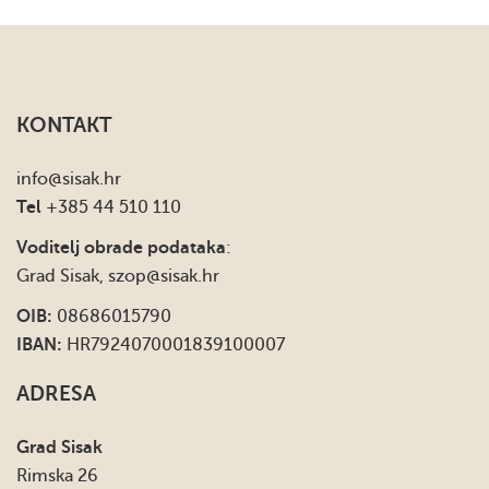
KONTAKT
info
@sisak.hr
Tel
+385 44 510 110
Voditelj obrade podataka
:
Grad Sisak,
szop@sisak.hr
OIB:
08686015790
IBAN:
HR7924070001839100007
ADRESA
Grad Sisak
Rimska 26