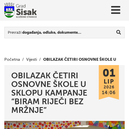
Pretraži
događanja, odluke, dokumente…
OBILAZAK ČETIRI OSNOVNE ŠKOLE U
Početna
/
Vijesti
/
01
SKLOPU KAMPANJE “BIRAM RIJEČI BEZ MRŽNJE”
OBILAZAK ČETIRI
LIP
OSNOVNE ŠKOLE U
2026
SKLOPU KAMPANJE
14:06
“BIRAM RIJEČI BEZ
MRŽNJE”