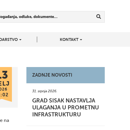
događanja, odluke, dokumente…
DARSTVO
KONTAKT
13
ZADNJE NOVOSTI
ELJ
026
31. srpnja 2026.
2:02
GRAD SISAK NASTAVLJA
ULAGANJA U PROMETNU
INFRASTRUKTURU
ne na