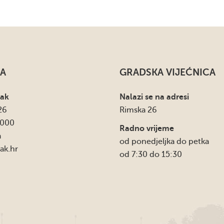
A
GRADSKA VIJEĆNICA
sak
Nalazi se na adresi
26
Rimska 26
4000
Radno vrijeme
a
od ponedjeljka do petka
ak.hr
od 7:30 do 15:30