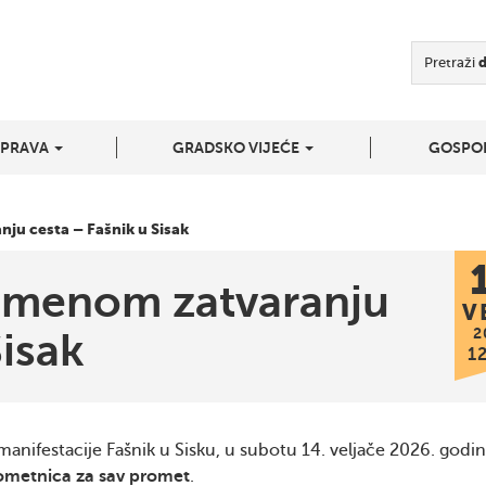
Pretraži
UPRAVA
GRADSKO VIJEĆE
GOSPO
ju cesta – Fašnik u Sisak
remenom zatvaranju
V
2
Sisak
1
nifestacije Fašnik u Sisku, u subotu 14. veljače 2026. godi
rometnica za sav promet
.