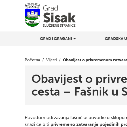
GRAD I GRAĐANI
GRADSKA 
Obavijest o privremenom zatvaran
Početna
/
Vijesti
/
Obavijest o priv
cesta – Fašnik u 
Povodom održavanja fašničke povorke u sklopu ma
snazi će biti
privremeno zatvaranje pojedinih p