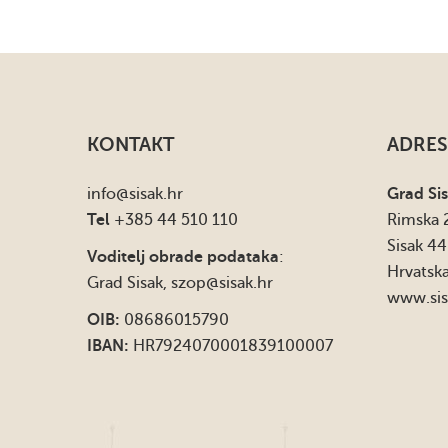
KONTAKT
ADRES
info
@sisak.hr
Grad Si
Tel
+385 44 510 110
Rimska 
Sisak 4
Voditelj obrade podataka
:
Hrvatsk
Grad Sisak,
szop@sisak.hr
www.sis
OIB:
08686015790
IBAN:
HR7924070001839100007