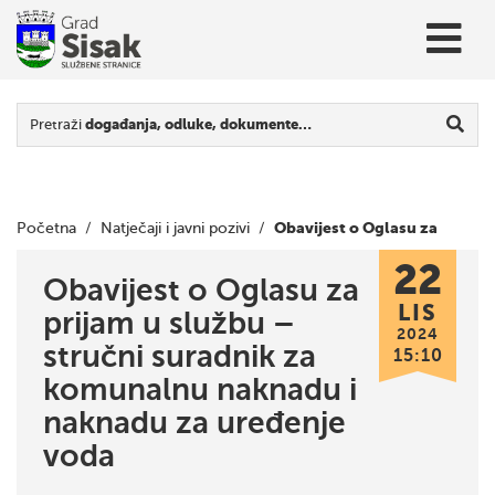
Pretraži
događanja, odluke, dokumente…
Obavijest o Oglasu za
Početna
/
Natječaji i javni pozivi
/
22
prijam u službu – stručni suradnik za komunalnu naknadu i
Obavijest o Oglasu za
LIS
prijam u službu –
naknadu za uređenje voda
2024
stručni suradnik za
15:10
komunalnu naknadu i
naknadu za uređenje
voda