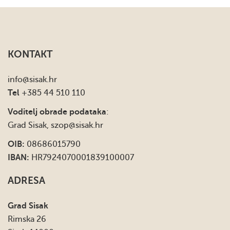
KONTAKT
info
@sisak.hr
Tel
+385 44 510 110
Voditelj obrade podataka
:
Grad Sisak,
szop@sisak.hr
OIB:
08686015790
IBAN:
HR7924070001839100007
ADRESA
Grad Sisak
Rimska 26