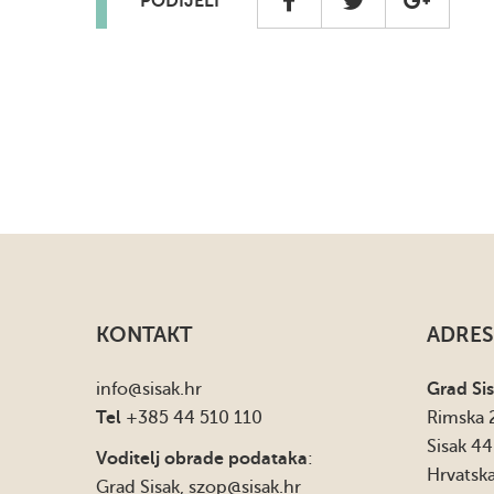
PODIJELI
KONTAKT
ADRES
info
@sisak.hr
Grad Si
Tel
+385 44 510 110
Rimska 
Sisak 4
Voditelj obrade podataka
:
Hrvatsk
Grad Sisak,
szop@sisak.hr