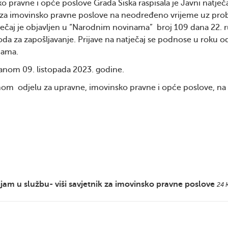
 pravne i opće poslove Grada Siska raspisala je Javni natječa
a za imovinsko pravne poslove na neodređeno vrijeme uz prob
natječaj je objavljen u “Narodnim novinama” broj 109 dana 22. 
oda za zapošljavanje. Prijave na natječaj se podnose u roku o
nama.
 danom 09. listopada 2023. godine.
nom odjelu za upravne, imovinsko pravne i opće poslove, na 
jam u službu- viši savjetnik za imovinsko pravne poslove
24 