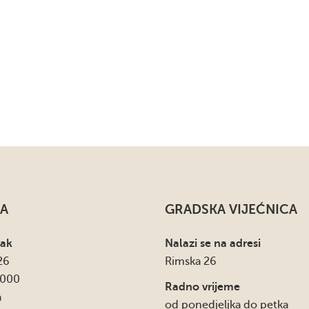
A
GRADSKA VIJEĆNICA
sak
Nalazi se na adresi
26
Rimska 26
4000
Radno vrijeme
a
od ponedjeljka do petka