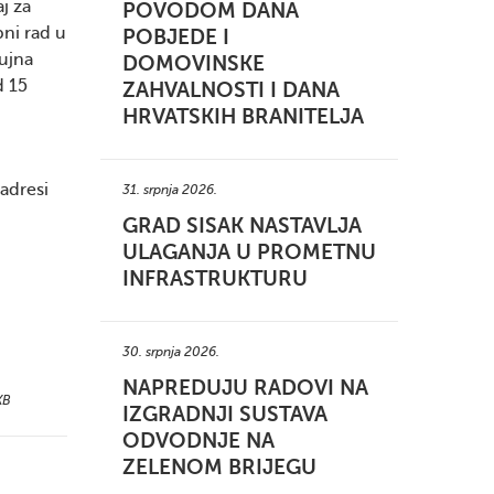
j za
POVODOM DANA
ni rad u
POBJEDE I
rujna
DOMOVINSKE
d 15
ZAHVALNOSTI I DANA
HRVATSKIH BRANITELJA
adresi
31. srpnja 2026.
GRAD SISAK NASTAVLJA
ULAGANJA U PROMETNU
INFRASTRUKTURU
30. srpnja 2026.
NAPREDUJU RADOVI NA
KB
IZGRADNJI SUSTAVA
ODVODNJE NA
ZELENOM BRIJEGU