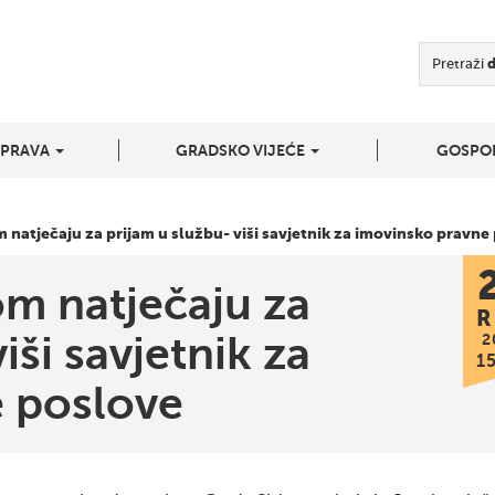
Pretraži
UPRAVA
GRADSKO VIJEĆE
GOSPO
 natječaju za prijam u službu- viši savjetnik za imovinsko pravne
om natječaju za
R
iši savjetnik za
2
1
 poslove