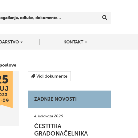
događanja, odluke, dokumente…
DARSTVO
KONTAKT
 poslove
25
Vidi dokumente
UJ
023
ZADNJE NOVOSTI
5:09
4. kolovoza 2026.
ČESTITKA
GRADONAČELNIKA