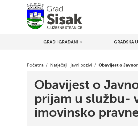
GRAD I GRAĐANI
GRADSKA 
Obavijest o Javnom
Početna
/
Natječaji i javni pozivi
/
Obavijest o Javn
prijam u službu- v
imovinsko pravne