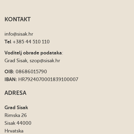
KONTAKT
info
@sisak.hr
Tel
+385 44 510 110
Voditelj obrade podataka
:
Grad Sisak,
szop@sisak.hr
OIB:
08686015790
IBAN:
HR7924070001839100007
ADRESA
Grad Sisak
Rimska 26
Sisak 44000
Hrvatska