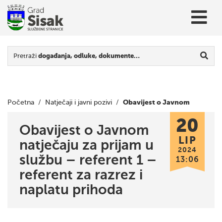
Pretraži
događanja, odluke, dokumente…
Obavijest o Javnom
Početna
/
Natječaji i javni pozivi
/
20
natječaju za prijam u službu – referent 1 – referent za razrez
Obavijest o Javnom
LIP
natječaju za prijam u
i naplatu prihoda
2024
službu – referent 1 –
13:06
referent za razrez i
naplatu prihoda