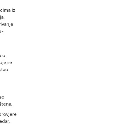
icima iz
ja,
rivanje
u-
a o
oje se
stao
se
štena.
 provjere
edar.