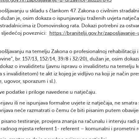
itelji.gov.hr/zaposljavanje-u-drzavnoj-sluzbi/843
pošljavanju u skladu s člankom 47. Zakona o civilnim stradaln
dužan je, osim dokaza o ispunjavanju traženih uvjeta natječa
m stradalnicima iz Domovinskog rata. Dokazi potrebni za ostva
a sljedećoj poveznici:
https://branitelji.gov.hr/zaposljavanje-
ošljavanju na temelju Zakona o profesionalnoj rehabilitaciji i
ine“, br. 157/13, 152/14, 39/8 i 32/20), dužan je, osim dokaz
 dokaz o invaliditetu (javnu ispravu o invaliditetu na temelju k
invaliditetom) te akt iz kojeg je vidljivo na koji je način pre
 ugovor, sporazum i sl.).
ve podatke i priloge navedene u natječaju.
javu ili ne ispunjava formalne uvjete iz natječaja, ne smatra 
 prijava neće razmatrati o čemu će biti pisanim putem obavije
 pisano testiranje, provjera znanja na računalu i intervju radi
a radnog mjesta referent 1- referent – komunalni i prometni r