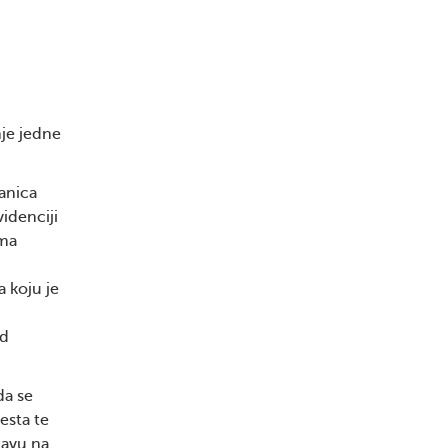
je jedne
ranica
idenciji
ima
a koju je
od
da se
esta te
javu na