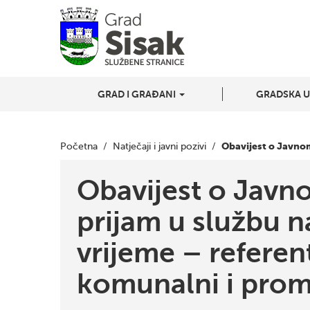
GRAD I GRAĐANI
GRADSKA 
Obavijest o Javnom
Početna
/
Natječaji i javni pozivi
/
Obavijest o Javn
prijam u službu 
vrijeme – referen
komunalni i prom