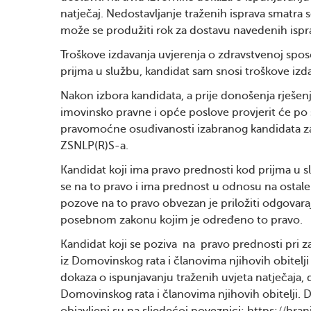
natječaj. Nedostavljanje traženih isprava smatra
može se produžiti rok za dostavu navedenih ispra
Troškove izdavanja uvjerenja o zdravstvenoj spos
prijma u službu, kandidat sam snosi troškove izd
Nakon izbora kandidata, a prije donošenja rješen
imovinsko pravne i opće poslove provjerit će po 
pravomoćne osuđivanosti izabranog kandidata za 
ZSNLP(R)S-a.
Kandidat koji ima pravo prednosti kod prijma u 
se na to pravo i ima prednost u odnosu na ostale
pozove na to pravo obvezan je priložiti odgovar
posebnom zakonu kojim je određeno to pravo.
Kandidat koji se poziva na pravo prednosti pri z
iz Domovinskog rata i članovima njihovih obitelji
dokaza o ispunjavanju traženih uvjeta natječaja, d
Domovinskog rata i članovima njihovih obitelji. D