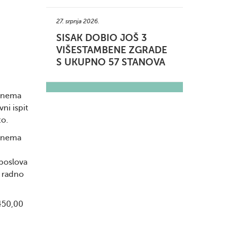
27. srpnja 2026.
SISAK DOBIO JOŠ 3
VIŠESTAMBENE ZGRADE
S UKUPNO 57 STANOVA
a nema
ni ispit
to.
a nema
 poslova
 radno
 450,00