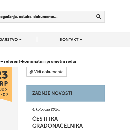
događanja, odluke, dokumente…
DARSTVO
KONTAKT
 – referent-komunalni i prometni redar
23
Vidi dokumente
RP
025
ZADNJE NOVOSTI
6:07
4. kolovoza 2026.
ČESTITKA
GRADONAČELNIKA