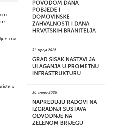
POVODOM DANA
POBJEDE I
am u
DOMOVINSKE
 uz
ZAHVALNOSTI I DANA
HRVATSKIH BRANITELJA
jen i na
31. srpnja 2026.
GRAD SISAK NASTAVLJA
ULAGANJA U PROMETNU
INFRASTRUKTURU
oriste u
30. srpnja 2026.
NAPREDUJU RADOVI NA
IZGRADNJI SUSTAVA
ODVODNJE NA
ZELENOM BRIJEGU