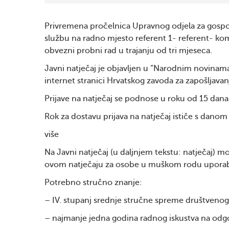
Privremena pročelnica Upravnog odjela za gospoda
službu na radno mjesto referent 1- referent- kom
obvezni probni rad u trajanju od tri mjeseca.
Javni natječaj je objavljen u “Narodnim novinama”
internet stranici Hrvatskog zavoda za zapošljavan
Prijave na natječaj se podnose u roku od 15 dan
Rok za dostavu prijava na natječaj ističe s danom
više
Na Javni natječaj (u daljnjem tekstu: natječaj) mo
ovom natječaju za osobe u muškom rodu uporabl
Potrebno stručno znanje:
– IV. stupanj srednje stručne spreme društvenog 
– najmanje jedna godina radnog iskustva na od