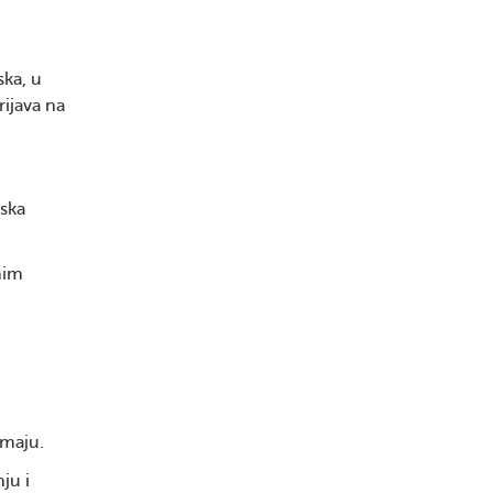
ska, u
ijava na
ska
nim
imaju.
ju i