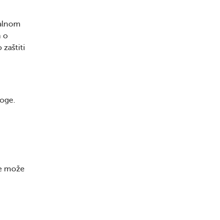
nalnom
m o
zaštiti
loge.
ne može