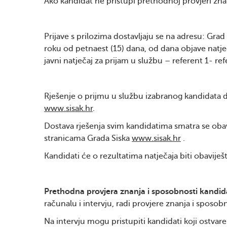
Ako kandidat ne pristupi prethodnoj provjeri znan
Prijave s prilozima dostavljaju se na adresu: Grad
roku od petnaest (15) dana, od dana objave nat
javni natječaj za prijam u službu – referent 1- r
Rješenje o prijmu u službu izabranog kandidata
www.sisak.hr
.
Dostava rješenja svim kandidatima smatra se o
stranicama Grada Siska
www.sisak.hr
.
Kandidati će o rezultatima natječaja biti obavije
Prethodna provjera znanja i sposobnosti kandi
računalu i intervju, radi provjere znanja i sposob
Na intervju mogu pristupiti kandidati koji ostv