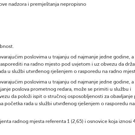
ove nadzora i premještanja nepropisno
bnost.
varajućim poslovima u trajanju od najmanje jedne godine, 
 rasporediti na radno mjesto pod uvjetom i uz obvezu da držav
ada u službi utvrđenog rješenjem o rasporedu na radno mjes
varajućim poslovima u trajanju od najmanje jedne godine, 
ljanje poslova prometnog redara, može se primiti u službu i
ezu da položi ispit o stručnoj osposobljenosti za obavljanje
a početka rada u službi utvrđenog rješenjem o rasporedu na
nta radnog mjesta referenta 1 (2,65) i osnovice koja iznosi