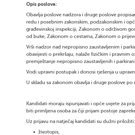
Opis poslova:
Obavlja poslove nadzora i druge poslove prop
redu i posebnim zakonskim, podzakonskim i opć
građevinskoj inspekciji, Zakonom o održivom gos
od buke, Zakonom o cestama, Zakonom o prije
Vrši nadzor nad nepropisno zaustavljenim i parkir
obavijesti o prekršaju, nalaže fizičkim i pravni
premještanje nepropisno zaustavljenih i parkiran
Vodi upravni postupak i donosi rješenja u upravn
U skladu sa zakonom obavlja i druge poslove po n
Kandidati moraju ispunjavati i opće uvjete za p
biti primljena osoba za čiji prijam postoje zapreke
Uz prijavu na natječaj kandidati su dužni priložiti
životopis,