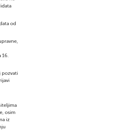
didata
idata od
 upravne,
 16.
 pozvati
ijavi
iteljima
je, osim
ma iz
nju