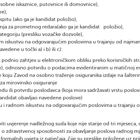
osobne iskaznice, putovnice ili domovnice),
be),
pitu (ako ga je kandidat položio),
ja za prometnog redara(ako ga je kandidat položio),
egoriju (presliku vozačke dozvole),
 iskustvu na odgovarajućim poslovima u trajanju od najman
dene u točki a) i b) ili c):
ik podnio zahtjev u elektroničkom obliku preko korisničkih st
e), odnosno potvrdu o podacima evidentiranim u matičnoj ev
 koju Zavod na osobno traženje osiguranika izdaje na šalter
za mirovinsko osiguranje
redu ili potvrdu poslodavca (koja mora sadržavati vrstu poslov
kandidat obavljao navedene poslove)
u i radnom iskustvu na odgovarajućim poslovima u trajanju 
ti uvjerenje nadležnog suda koje nije starije od tri mjeseca, 
e o zdravstvenoj sposobnosti za obavljanje poslova radnog mj
formalnih uvjeta iz natječaja, čije su preslike priložene uz pri