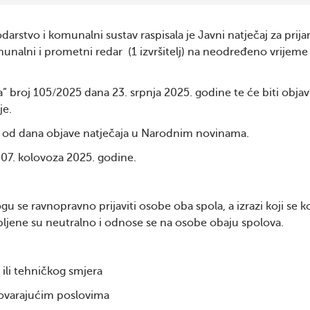
rstvo i komunalni sustav raspisala je Javni natječaj za prij
unalni i prometni redar (1 izvršitelj) na neodređeno vrijeme
 broj 105/2025 dana 23. srpnja 2025. godine te će biti objavl
je.
a od dana objave natječaja u Narodnim novinama.
 07. kolovoza 2025. godine.
gu se ravnopravno prijaviti osobe oba spola, a izrazi koji se k
jene su neutralno i odnose se na osobe obaju spolova.
ili tehničkog smjera
govarajućim poslovima