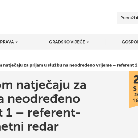
Pretraži
UPRAVA
GRADSKO VIJEĆE
GOSPO
 natječaju za prijam u službu na neodređeno vrijeme – referent 1
om natječaju za
S
na neodređeno
2
1
t 1 – referent-
etni redar