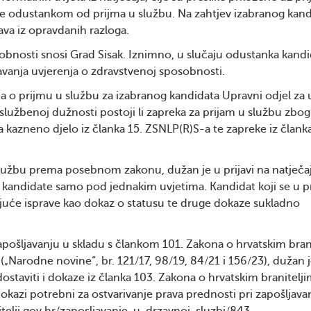
 se odustankom od prijma u službu. Na zahtjev izabranog kan
va iz opravdanih razloga.
obnosti snosi Grad Sisak. Iznimno, u slučaju odustanka kand
avanja uvjerenja o zdravstvenoj sposobnosti.
ja o prijmu u službu za izabranog kandidata Upravni odjel za
službenoj dužnosti postoji li zapreka za prijam u službu zbog
kazneno djelo iz članka 15. ZSNLP(R)S-a te zapreke iz članka
službu prema posebnom zakonu, dužan je u prijavi na natječaj
 kandidate samo pod jednakim uvjetima. Kandidat koji se u pr
ajuće isprave kao dokaz o statusu te druge dokaze sukladno
apošljavanju u skladu s člankom 101. Zakona o hrvatskim bran
 („Narodne novine“, br. 121/17, 98/19, 84/21 i 156/23), dužan 
ostaviti i dokaze iz članka 103. Zakona o hrvatskim branitelji
okazi potrebni za ostvarivanje prava prednosti pri zapošljava