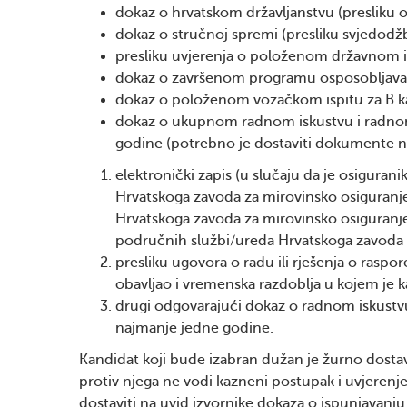
dokaz o hrvatskom državljanstvu (presliku 
dokaz o stručnoj spremi (presliku svjedodž
presliku uvjerenja o položenom državnom is
dokaz o završenom programu osposobljavan
dokaz o položenom vozačkom ispitu za B kat
dokaz o ukupnom radnom iskustvu i radnom
godine (potrebno je dostaviti dokumente nave
elektronički zapis (u slučaju da je osiguran
Hrvatskoga zavoda za mirovinsko osiguranj
Hrvatskoga zavoda za mirovinsko osiguranje
područnih službi/ureda Hrvatskoga zavoda 
presliku ugovora o radu ili rješenja o raspo
obavljao i vremenska razdoblja u kojem je 
drugi odgovarajući dokaz o radnom iskustv
najmanje jedne godine.
Kandidat koji bude izabran dužan je žurno dostavi
protiv njega ne vodi kazneni postupak i uvjerenj
dostaviti na uvid izvornike dokaza o ispunjavanju 