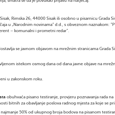
ja, smatra se da je povukao prijavu na natječaj.
 Sisak, Rimska 26, 44000 Sisak ili osobno u pisarnicu Grada Si
ječaja u „Narodnim novinama“ d.d., s obveznom naznakom: ”Pr
eferent – komunalni i prometni redar”.
 dostavlja se javnom objavom na mrežnim stranicama Grada Si
bavljenom istekom osmog dana od dana javne objave na mrež
šteni u zakonskom roku.
data
obuhvaća pisano testiranje, provjeru poznavanja rada na
nosti bitnih za obavljanje poslova radnog mjesta za koje se pr
are najmanje 50% od ukupnog broja bodova na pisanom testiran