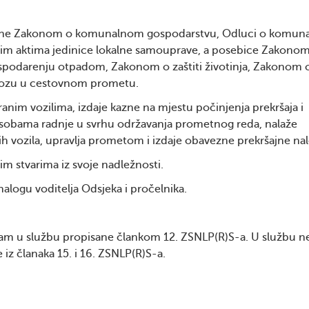
isane Zakonom o komunalnom gospodarstvu, Odluci o komu
im aktima jedinice lokalne samouprave, a posebice Zakono
podarenju otpadom, Zakonom o zaštiti životinja, Zakonom o 
vozu u cestovnom prometu.
anim vozilima, izdaje kazne na mjestu počinjenja prekršaja i
m osobama radnje u svrhu održavanja prometnog reda, nalaže
ih vozila, upravlja prometom i izdaje obavezne prekršajne na
im stvarima iz svoje nadležnosti.
alogu voditelja Odsjeka i pročelnika.
rijam u službu propisane člankom 12. ZSNLP(R)S-a. U službu 
 iz članaka 15. i 16. ZSNLP(R)S-a.
: