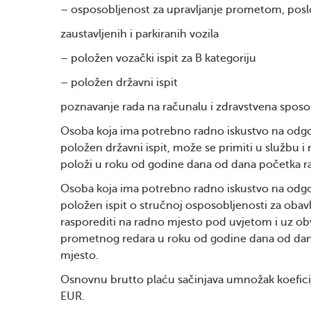
– osposobljenost za upravljanje prometom, posl
zaustavljenih i parkiranih vozila
– položen vozački ispit za B kategoriju
– položen državni ispit
poznavanje rada na računalu i zdravstvena sposo
Osoba koja ima potrebno radno iskustvo na odgo
položen državni ispit, može se primiti u službu i
položi u roku od godine dana od dana početka r
Osoba koja ima potrebno radno iskustvo na odgo
položen ispit o stručnoj osposobljenosti za obav
rasporediti na radno mjesto pod uvjetom i uz obv
prometnog redara u roku od godine dana od dan
mjesto.
Osnovnu brutto plaću sačinjava umnožak koeficije
EUR.