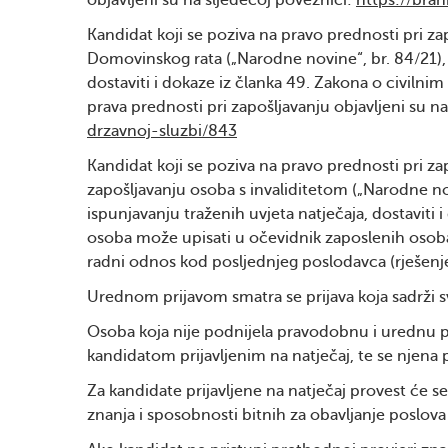
objavljeni su na sljedećoj poveznici:
https://bran
Kandidat koji se poziva na pravo prednosti pri za
Domovinskog rata („Narodne novine“, br. 84/21), 
dostaviti i dokaze iz članka 49. Zakona o civilni
prava prednosti pri zapošljavanju objavljeni su n
drzavnoj-sluzbi/843
Kandidat koji se poziva na pravo prednosti pri zap
zapošljavanju osoba s invaliditetom („Narodne nov
ispunjavanju traženih uvjeta natječaja, dostaviti i
osoba može upisati u očevidnik zaposlenih osoba s 
radni odnos kod posljednjeg poslodavca (rješenje,
Urednom prijavom smatra se prijava koja sadrži s
Osoba koja nije podnijela pravodobnu i urednu pri
kandidatom prijavljenim na natječaj, te se njena
Za kandidate prijavljene na natječaj provest će se
znanja i sposobnosti bitnih za obavljanje poslov