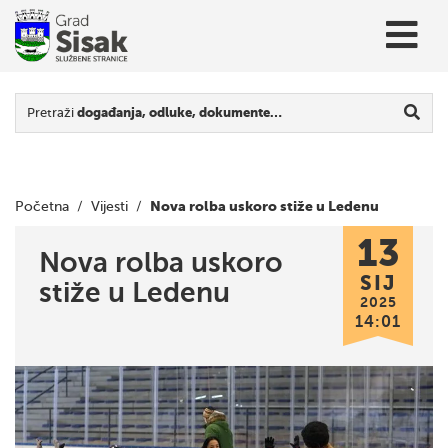
Pretraži
događanja, odluke, dokumente…
Nova rolba uskoro stiže u Ledenu
Početna
/
Vijesti
/
13
Nova rolba uskoro
SIJ
stiže u Ledenu
2025
14:01