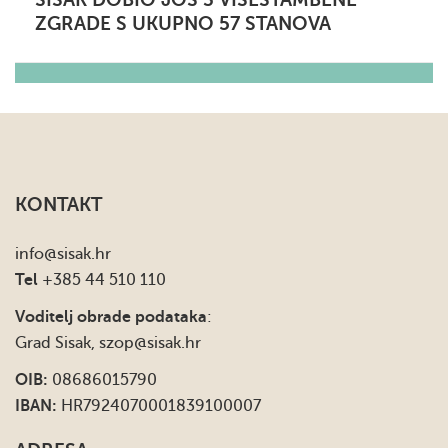
ZGRADE S UKUPNO 57 STANOVA
KONTAKT
info
@sisak.hr
Tel
+385 44 510 110
Voditelj obrade podataka
:
Grad Sisak,
szop@sisak.hr
OIB:
08686015790
IBAN:
HR7924070001839100007