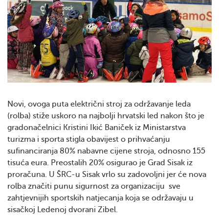
Novi, ovoga puta električni stroj za održavanje leda
(rolba) stiže uskoro na najbolji hrvatski led nakon što je
gradonačelnici Kristini Ikić Baniček iz Ministarstva
turizma i sporta stigla obavijest o prihvaćanju
sufinanciranja 80% nabavne cijene stroja, odnosno 155
tisuća eura. Preostalih 20% osigurao je Grad Sisak iz
proračuna. U ŠRC-u Sisak vrlo su zadovoljni jer će nova
rolba značiti punu sigurnost za organizaciju sve
zahtjevnijih sportskih natjecanja koja se održavaju u
sisačkoj Ledenoj dvorani Zibel.