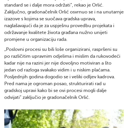
standard se i dalje mora održati“, rekao je Orlić.
Zaključno, gradonačelnik Orlić osvrnuo se i na unutarnje
izazove s kojima se suočava gradska uprava,
naglašavajući da je za uspješnu provedbu projekata i
održavanje kvalitete života građana nužno unijeti
promjene u organizaciju rada.
„Poslovni procesi su bili loše organizirani, raspršeni su
po različitim upravnim odjelima i mislim da rukovodeći
kadar nije na razini jer nije dovoljno motiviran a što
jedan od razloga svakako vidim i u niskim plaćama.
Posljednjih godina dogodio se i veliki odljev kadrova.
Pred nama je ogroman posao, strukturirati rad u
gradskoj upravi kako bi se ovi procesi mogli dalje
odvijati“ zaključio je gradonačelnik Orlić.