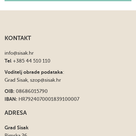
KONTAKT
info
@sisak.hr
Tel
+385 44 510 110
Voditelj obrade podataka
:
Grad Sisak,
szop@sisak.hr
OIB:
08686015790
IBAN:
HR7924070001839100007
ADRESA
Grad Sisak
Rimska 26