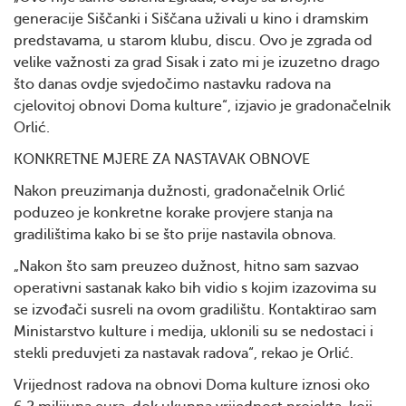
generacije Siščanki i Siščana uživali u kino i dramskim
predstavama, u starom klubu, discu. Ovo je zgrada od
velike važnosti za grad Sisak i zato mi je izuzetno drago
što danas ovdje svjedočimo nastavku radova na
cjelovitoj obnovi Doma kulture“, izjavio je gradonačelnik
Orlić.
KONKRETNE MJERE ZA NASTAVAK OBNOVE
Nakon preuzimanja dužnosti, gradonačelnik Orlić
poduzeo je konkretne korake provjere stanja na
gradilištima kako bi se što prije nastavila obnova.
„Nakon što sam preuzeo dužnost, hitno sam sazvao
operativni sastanak kako bih vidio s kojim izazovima su
se izvođači susreli na ovom gradilištu. Kontaktirao sam
Ministarstvo kulture i medija, uklonili su se nedostaci i
stekli preduvjeti za nastavak radova“, rekao je Orlić.
Vrijednost radova na obnovi Doma kulture iznosi oko