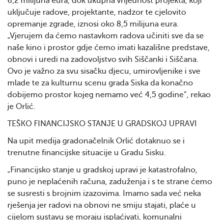
6,2 milijuna eura, dok ukupna vrijednost projekta, koji
uključuje radove, projektante, nadzor te cjelovito
opremanje zgrade, iznosi oko 8,5 milijuna eura.
„Vjerujem da ćemo nastavkom radova učiniti sve da se
naše kino i prostor gdje ćemo imati kazališne predstave,
obnovi i uredi na zadovoljstvo svih Siščanki i Siščana.
Ovo je važno za svu sisačku djecu, umirovljenike i sve
mlade te za kulturnu scenu grada Siska da konačno
dobijemo prostor kojeg nemamo već 4,5 godine“, rekao
je Orlić.
TEŠKO FINANCIJSKO STANJE U GRADSKOJ UPRAVI
Na upit medija gradonačelnik Orlić dotaknuo se i
trenutne financijske situacije u Gradu Sisku.
„Financijsko stanje u gradskoj upravi je katastrofalno,
puno je neplaćenih računa, zaduženja i s te strane ćemo
se susresti s brojnim izazovima. Imamo sada već neka
rješenja jer radovi na obnovi ne smiju stajati, plaće u
cijelom sustavu se moraju isplaćivati, komunalni