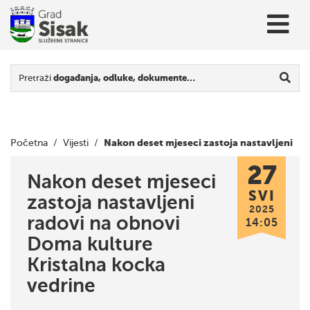
Pretraži
događanja, odluke, dokumente…
Nakon deset mjeseci zastoja nastavljeni
Početna
/
Vijesti
/
27
radovi na obnovi Doma kulture Kristalna kocka vedrine
Nakon deset mjeseci
SVI
zastoja nastavljeni
2025
radovi na obnovi
14:05
Doma kulture
Kristalna kocka
vedrine