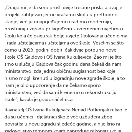
„Drago mi je da smo prošli dvije trećine posla, a ovaj je
projekt zahtjevan jer ne vraćamo školu u prethodno
stanje, već ju unaprjeđujemo i radimo moderniju,
prostraniju zgradu prilagođenu suvremenim uvjetima i
školu koja će osigurati bolje uvjete školovanja učenicima
i rada učiteljicama i učiteljima ove škole. Veselim se što
ćemo u 2025. godini dobiti čak dvije potpuno nove
škole OŠ Galdovo i OŠ Ivana Kukuljevića. Žao mi je što
smo u slučaju Galdova čak godinu dana čekali da nam
ministarstvo izda jednu običnu suglasnost bez koje
nismo mogli krenuti u izgradnju nove zgrade škole, a to
nam je bilo upozorenje da ne čekamo sporo
ministarstvo, već da sami krenemo u rekonstrukciju
škole“, kazala je gradonačelnica.
Ravnatelj OŠ Ivana Kukuljevića Nenad Potkonjak rekao je
da su učenici i djelatnici škole već uzbuđeni zbog
povratka u novu zgradu sljedeće godine, a nije krio ni
zadovoljstvo tempom kojim napreduje rekonstrukcija.