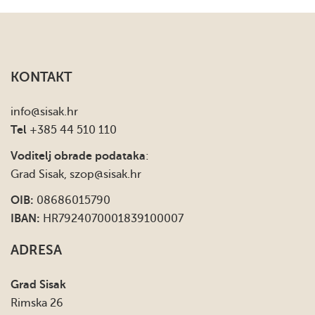
KONTAKT
info
@sisak.hr
Tel
+385 44 510 110
Voditelj obrade podataka
:
Grad Sisak,
szop@sisak.hr
OIB:
08686015790
IBAN:
HR7924070001839100007
ADRESA
Grad Sisak
Rimska 26