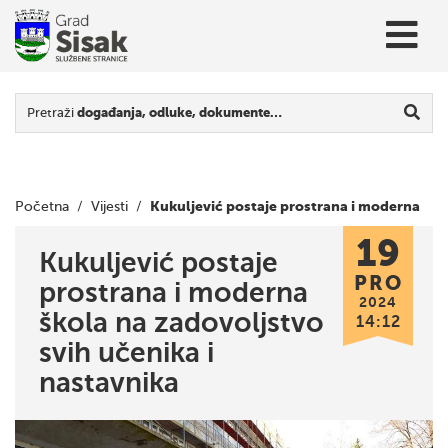
Pretraži
događanja, odluke, dokumente…
Kukuljević postaje prostrana i moderna
Početna
/
Vijesti
/
19
škola na zadovoljstvo svih učenika i nastavnika
Kukuljević postaje
PRO
prostrana i moderna
2024
škola na zadovoljstvo
14:12
svih učenika i
nastavnika