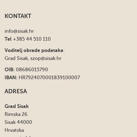
KONTAKT
info
@sisak.hr
Tel
+385 44 510 110
Voditelj obrade podataka
:
Grad Sisak,
szop@sisak.hr
OIB:
08686015790
IBAN:
HR7924070001839100007
ADRESA
Grad Sisak
Rimska 26
Sisak 44000
Hrvatska