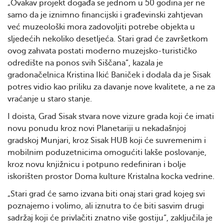
„Ovakav projekt događa se jednom u 50 godina jer ne
samo da je iznimno financijski i građevinski zahtjevan
već muzeološki mora zadovoljiti potrebe objekta u
sljedećih nekoliko desetljeća. Stari grad će završetkom
ovog zahvata postati moderno muzejsko-turističko
odredište na ponos svih Siščana“, kazala je
gradonačelnica Kristina Ikić Baniček i dodala da je Sisak
potres vidio kao priliku za davanje nove kvalitete, a ne za
vraćanje u staro stanje.
I doista, Grad Sisak stvara nove vizure grada koji će imati
novu ponudu kroz novi Planetariji u nekadašnjoj
gradskoj Munjari, kroz Sisak HUB koji će suvremenim i
mobilnim poduzetnicima omogućiti lakše poslovanje,
kroz novu knjižnicu i potpuno redefiniran i bolje
iskorišten prostor Doma kulture Kristalna kocka vedrine.
„Stari grad će samo izvana biti onaj stari grad kojeg svi
poznajemo i volimo, ali iznutra to će biti sasvim drugi
sadržaj koji će privlačiti znatno više gostiju“, zaključila je