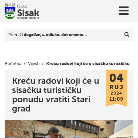
Pretraži
događanja, odluke, dokumente…
Kreću radovi koji će u sisačku turističku
Početna
/
Vijesti
/
04
ponudu vratiti Stari grad
Kreću radovi koji će u
RUJ
sisačku turističku
2024
ponudu vratiti Stari
11:09
grad