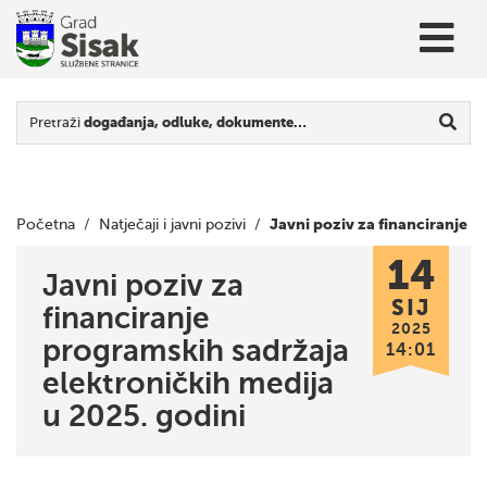
Pretraži
događanja, odluke, dokumente…
Javni poziv za financiranje
Početna
/
Natječaji i javni pozivi
/
14
programskih sadržaja elektroničkih medija u 2025. godini
Javni poziv za
SIJ
financiranje
2025
programskih sadržaja
14:01
elektroničkih medija
u 2025. godini