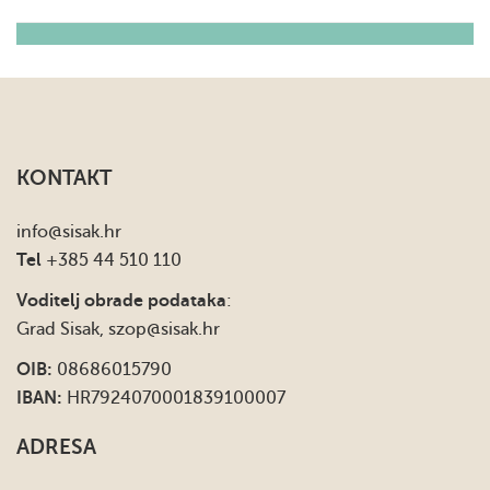
KONTAKT
info
@sisak.hr
Tel
+385 44 510 110
Voditelj obrade podataka
:
Grad Sisak,
szop@sisak.hr
OIB:
08686015790
IBAN:
HR7924070001839100007
ADRESA