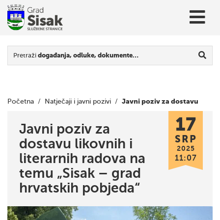
Pretraži
događanja, odluke, dokumente…
Javni poziv za dostavu
Početna
/
Natječaji i javni pozivi
/
17
likovnih i literarnih radova na temu „Sisak – grad hrvatskih
Javni poziv za
SRP
dostavu likovnih i
pobjeda“
2025
literarnih radova na
11:07
temu „Sisak – grad
hrvatskih pobjeda“