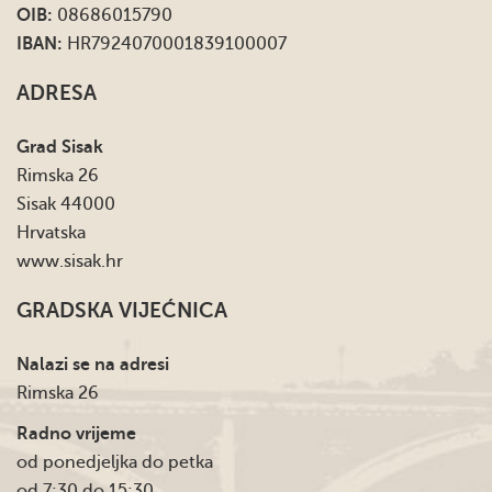
OIB:
08686015790
IBAN:
HR7924070001839100007
ADRESA
Grad Sisak
Rimska 26
Sisak 44000
Hrvatska
www.sisak.hr
GRADSKA VIJEĆNICA
Nalazi se na adresi
Rimska 26
Radno vrijeme
od ponedjeljka do petka
od 7:30 do 15:30