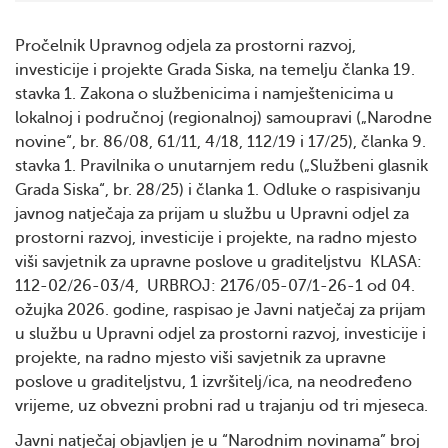
Pročelnik Upravnog odjela za prostorni razvoj,
investicije i projekte Grada Siska, na temelju članka 19.
stavka 1. Zakona o službenicima i namještenicima u
lokalnoj i područnoj (regionalnoj) samoupravi („Narodne
novine“, br. 86/08, 61/11, 4/18, 112/19 i 17/25), članka 9.
stavka 1. Pravilnika o unutarnjem redu („Službeni glasnik
Grada Siska“, br. 28/25) i članka 1. Odluke o raspisivanju
javnog natječaja za prijam u službu u Upravni odjel za
prostorni razvoj, investicije i projekte, na radno mjesto
viši savjetnik za upravne poslove u graditeljstvu KLASA:
112-02/26-03/4, URBROJ: 2176/05-07/1-26-1 od 04.
ožujka 2026. godine, raspisao je Javni natječaj za prijam
u službu u Upravni odjel za prostorni razvoj, investicije i
projekte, na radno mjesto viši savjetnik za upravne
poslove u graditeljstvu, 1 izvršitelj/ica, na neodređeno
vrijeme, uz obvezni probni rad u trajanju od tri mjeseca.
Javni natječaj objavljen je u “Narodnim novinama” broj