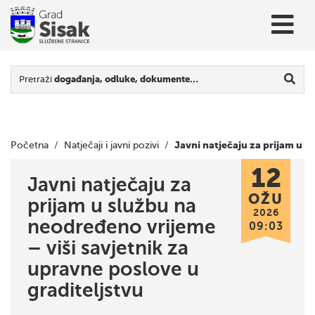
Pretraži
događanja, odluke, dokumente…
Javni natječaju za prijam u
Početna
/
Natječaji i javni pozivi
/
12
službu na neodređeno vrijeme – viši savjetnik za upravne
Javni natječaju za
OŽU
prijam u službu na
poslove u graditeljstvu
2026
neodređeno vrijeme
09:03
– viši savjetnik za
upravne poslove u
graditeljstvu