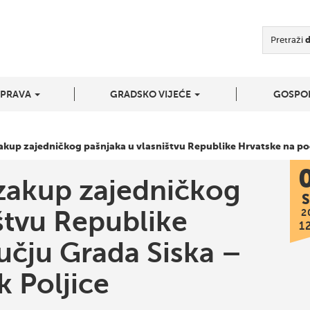
Pretraži
UPRAVA
GRADSKO VIJEĆE
GOSPO
zakup zajedničkog pašnjaka u vlasništvu Republike Hrvatske na po
 zakup zajedničkog
S
štvu Republike
2
1
učju Grada Siska –
k Poljice