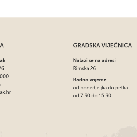
A
GRADSKA VIJEĆNICA
sak
Nalazi se na adresi
26
Rimska 26
4000
Radno vrijeme
a
od ponedjeljka do petka
ak.hr
od 7:30 do 15:30