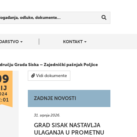
događanja, odluke, dokumente…
DARSTVO
KONTAKT
dručju Grada Siska – Zajednički pašnjak Poljice
09
Vidi dokumente
IJ
024
ZADNJE NOVOSTI
2:01
31. srpnja 2026.
GRAD SISAK NASTAVLJA
ULAGANJA U PROMETNU