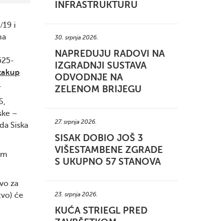
INFRASTRUKTURU
/19 i
na
30. srpnja 2026.
.
NAPREDUJU RADOVI NA
525-
IZGRADNJI SUSTAVA
 zakup
ODVODNJE NA
.
ZELENOM BRIJEGU
6,
ske –
27. srpnja 2026.
da Siska
SISAK DOBIO JOŠ 3
VIŠESTAMBENE ZGRADE
um
S UKUPNO 57 STANOVA
vo za
tvo) će
23. srpnja 2026.
KUĆA STRIEGL PRED