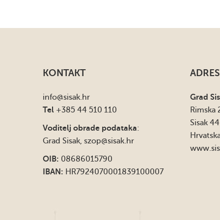
KONTAKT
ADRES
info
@sisak.hr
Grad Si
Tel
+385 44 510 110
Rimska 
Sisak 4
Voditelj obrade podataka
:
Hrvatsk
Grad Sisak,
szop@sisak.hr
www.sis
OIB:
08686015790
IBAN:
HR7924070001839100007