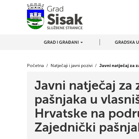
GRAD I GRAĐANI
GRADSKA 
Javni natječaj za 
Početna
/
Natječaji i javni pozivi
/
Javni natječaj za
pašnjaka u vlasni
Hrvatske na podr
Zajednički pašnja