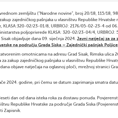
ivrednom zemljištu (“Narodne novine”, broj 20/18, 115/18, 98
a zakup zajedničkog pašnjaka u vlasništvu Republike Hrvatske 
jice, KLASA:320-02/23-01/8, URBROJ: 2176/05-02-23-4 od 06
Ministarstva poljoprivrede KLASA: 320-02/23-04/4, URBROJ: 
isak objavljuje dana 09. siječnja 2024.
Javni natječaj za za
vatske na području Grada Siska – Zajednički pašnjak Poljice
atvorenim omotnicama na adresu Grad Sisak, Rimska ulica 2
a zakup zajedničkog pašnjaka u vlasništvu Republike Hrvat
dana objave natječaja na oglasnoj ploči, mrežnoj stranici Gra
ače 2024. godine, pri čemu se datum zaprimanja smatra dat
deseti dan od dana isteka roka za dostavu ponuda. Povjerenst
ništvu Republike Hrvatske za područje Grada Siska (Povjerens
i Zapisnik.