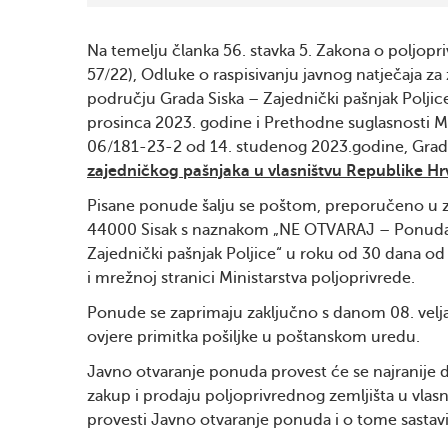
Na temelju članka 56. stavka 5. Zakona o poljopr
57/22), Odluke o raspisivanju javnog natječaja z
području Grada Siska – Zajednički pašnjak Pol
prosinca 2023. godine i Prethodne suglasnosti 
06/181-23-2 od 14. studenog 2023.godine, Grad S
zajedničkog pašnjaka u vlasništvu Republike Hr
Pisane ponude šalju se poštom, preporučeno u z
44000 Sisak s naznakom „NE OTVARAJ – Ponuda z
Zajednički pašnjak Poljice“ u roku od 30 dana od 
i mrežnoj stranici Ministarstva poljoprivrede.
Ponude se zaprimaju zaključno s danom 08. velj
ovjere primitka pošiljke u poštanskom uredu.
Javno otvaranje ponuda provest će se najranije 
zakup i prodaju poljoprivrednog zemljišta u vlas
provesti Javno otvaranje ponuda i o tome sastavit