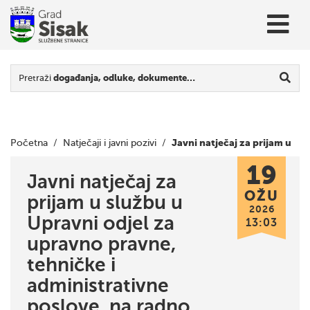
Pretraži
događanja, odluke, dokumente…
Javni natječaj za prijam u
Početna
/
Natječaji i javni pozivi
/
19
službu u Upravni odjel za upravno pravne, tehničke i
Javni natječaj za
OŽU
prijam u službu u
administrativne poslove, na radno mjesto viši referent za
2026
Upravni odjel za
13:03
upravno pravne i kadrovske poslove
upravno pravne,
tehničke i
administrativne
poslove, na radno