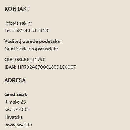
KONTAKT
info
@sisak.hr
Tel
+385 44 510 110
Voditelj obrade podataka
:
Grad Sisak,
szop@sisak.hr
OIB:
08686015790
IBAN:
HR7924070001839100007
ADRESA
Grad Sisak
Rimska 26
Sisak 44000
Hrvatska
www.sisak.hr