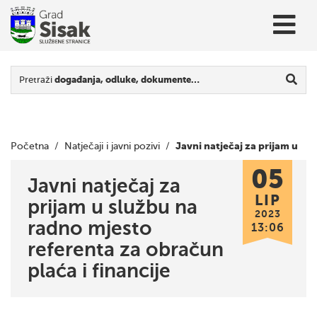
Pretraži
događanja, odluke, dokumente…
Javni natječaj za prijam u
Početna
/
Natječaji i javni pozivi
/
05
službu na radno mjesto referenta za obračun plaća i financije
Javni natječaj za
LIP
prijam u službu na
2023
radno mjesto
13:06
referenta za obračun
plaća i financije