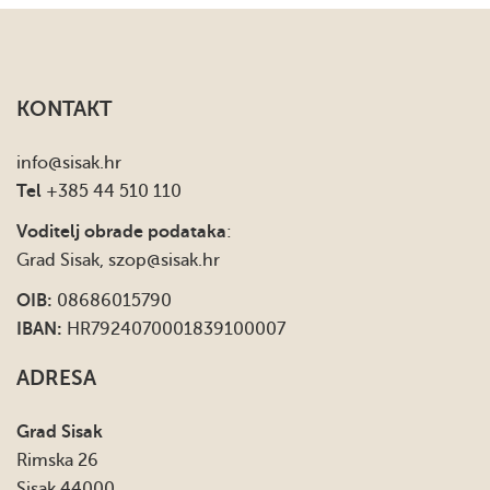
KONTAKT
info
@sisak.hr
Tel
+385 44 510 110
Voditelj obrade podataka
:
Grad Sisak,
szop@sisak.hr
OIB:
08686015790
IBAN:
HR7924070001839100007
ADRESA
Grad Sisak
Rimska 26
Sisak 44000