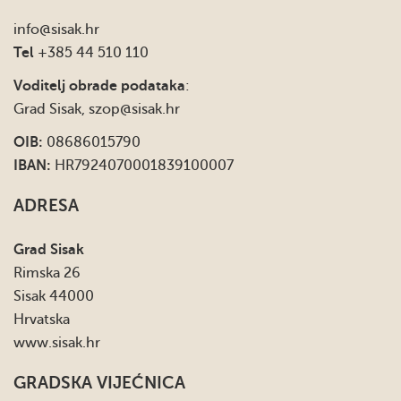
info
@sisak.hr
Tel
+385 44 510 110
Voditelj obrade podataka
:
Grad Sisak,
szop@sisak.hr
OIB:
08686015790
IBAN:
HR7924070001839100007
ADRESA
Grad Sisak
Rimska 26
Sisak 44000
Hrvatska
www.sisak.hr
GRADSKA VIJEĆNICA