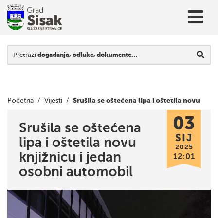
Pretraži
događanja, odluke, dokumente…
Srušila se oštećena lipa i oštetila novu
Početna
/
Vijesti
/
03
knjižnicu i jedan osobni automobil
Srušila se oštećena
SIJ
lipa i oštetila novu
2025
knjižnicu i jedan
12:01
osobni automobil