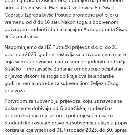
području Grada Siska) trebaju donijeti na privremenu
adresu Grada Siska: Marijana Cvetkovića 8 u Sisak
Capragu (zgrada bivše Postaje prometne policije) u
vremenu od 8 do 16 sati. Nakon toga, s dobivenom
potvrdom studenti idu na blagajnu Auto prometa Sisak
ili Čazmatransa.
Napominjemo da HŽ Putnički prijevoz d.o.o. do 31.
prosinca 2023. godine nastavlja sa provođenjem mjere
koja svim stanovnicima potresom pogođenih područja
Sisačko – moslavačke županije omogućuje besplatan
prijevoz vlakom te stoga do kraja ove kalendarske
godine nema potrebe za subvencijom željezničkog
prijevoza.
Potvrdom za subvenciju prijevoza, koju uz navedene
dokumente dobivaju od Grada Siska, studenti uz
doplatu kupuju mjesečnu ili polumjesečnu kartu.
Studenti koji ostvare pravo na subvenciju ulaze u popis
korisnika koji vrijedi od 01. listopada 2023. do 30. lipnja