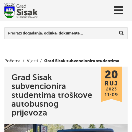
Pretraži
događanja, odluke, dokumente…
Grad Sisak subvencionira studentima
Početna
/
Vijesti
/
20
troškove autobusnog prijevoza
Grad Sisak
RUJ
subvencionira
2023
studentima troškove
11:09
autobusnog
prijevoza