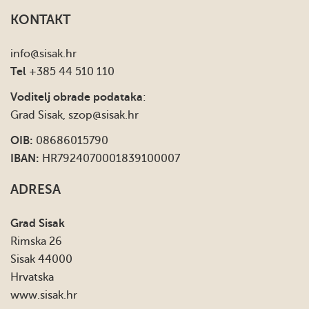
KONTAKT
info
@sisak.hr
Tel
+385 44 510 110
Voditelj obrade podataka
:
Grad Sisak,
szop@sisak.hr
OIB:
08686015790
IBAN:
HR7924070001839100007
ADRESA
Grad Sisak
Rimska 26
Sisak 44000
Hrvatska
www.sisak.hr