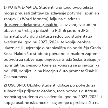
1) PUTEM E-MAILA: Studenti u prilogu ovog teksta
mogu preuzeti zahtjev za izdavanje potvrde. Ispunjen
zahtjev (u Word formatu) šalju na e-adresu
drustvene.djelatnosti@sisak.hr
, a uz zahtjev studenti
obavezno trebaju priložiti (u PDF ili jasnom JPG
formatu) potvrdu o statusu redovitog studenta za
akademsku godinu 2023./2024. te kopiju osobne
iskaznice ili uvjerenje o prebivalištu na području Grada
Siska. Nakon što studenti povratno e-mailom zaprime
potvrdu za subvenciju prijevoza Grada Siska, trebaju je
isprintati te, ovisno o tome za kojeg su se prijevoznika
odlučili, odnijeti je na blagajnu Auto prometa Sisak ili
Čazmatransa.
2) OSOBNO: Ukoliko studenti dolaze po potvrdu za
subvenciju prijevoza osobno, tada potvrdu o statusu
redovitog studenta za akademsku godinu 2023./2024. i
kopiju osobne iskaznice (ili uvjerenje o prebivalištu na