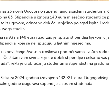
danas 26 novih Ugovora o stipendiranju sisačkim studentima, 
 na 85. Stipendije u iznosu 140 eura mjesečno studenti će p
ete iz ugovora, odnosno dok će uspješno polagati ispite i red
 svoga studija.
a sa 93 na 140 eura i zadržao je isplatu stipendija tijekom cij
tipendija, koje se ne isplaćuju u ljetnim mjesecima.
i na povećanje životnih troškova i pomoći vama i vašim rodit
me. Čestitam vam svima koji ste dobili stipendije i čekamo vaš
rada“, rekla je u obraćanju studentima stipendistima gradona
 Siska za 2024. godinu izdvojeno 132.721 eura. Dugogodišnji
svake godine osigurava stipendije za osam studenata.