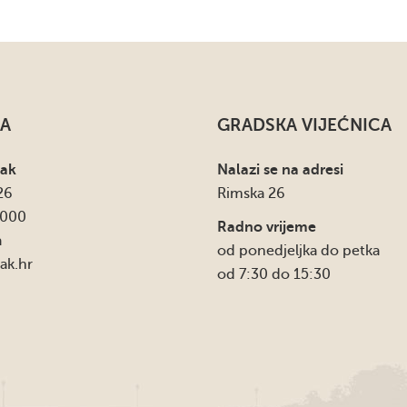
A
GRADSKA VIJEĆNICA
sak
Nalazi se na adresi
26
Rimska 26
4000
Radno vrijeme
a
od ponedjeljka do petka
ak.hr
od 7:30 do 15:30