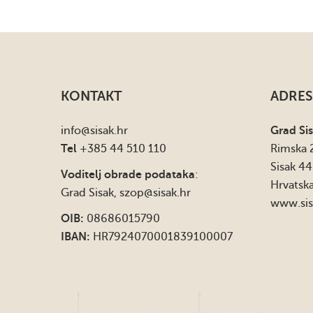
KONTAKT
ADRES
info
@sisak.hr
Grad Si
Tel
+385 44 510 110
Rimska 
Sisak 4
Voditelj obrade podataka
:
Hrvatsk
Grad Sisak,
szop@sisak.hr
www.sis
OIB:
08686015790
IBAN:
HR7924070001839100007