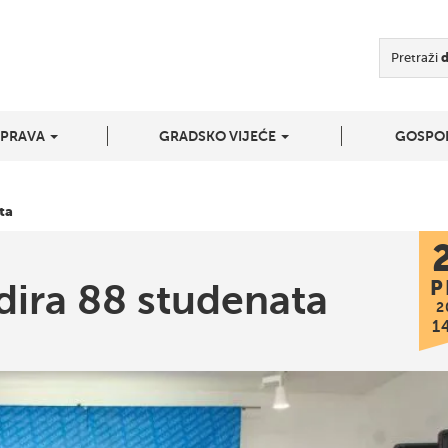
Pretraži
UPRAVA
GRADSKO VIJEĆE
GOSPO
ta
dira 88 studenata
P
2
1