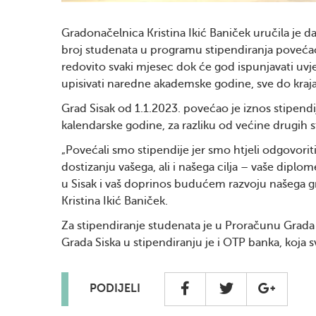
Gradonačelnica Kristina Ikić Baniček uručila je 
broj studenata u programu stipendiranja povećao
redovito svaki mjesec dok će god ispunjavati uvj
upisivati naredne akademske godine, sve do kraja
Grad Sisak od 1.1.2023. povećao je iznos stipendij
kalendarske godine, za razliku od većine drugih s
„Povećali smo stipendije jer smo htjeli odgovorit
dostizanju vašega, ali i našega cilja – vaše diplo
u Sisak i vaš doprinos budućem razvoju našega g
Kristina Ikić Baniček.
Za stipendiranje studenata je u Proračunu Grada
Grada Siska u stipendiranju je i OTP banka, koja 
PODIJELI