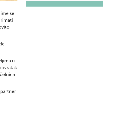
čime se
rimati
ovito
ele
eljima u
 povratak
čelnica
 partner