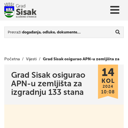
Pretraži
događanja, odluke, dokumente…
Grad Sisak osigurao APN-u zemljišta za
Početna
/
Vijesti
/
14
izgradnju 133 stana
Grad Sisak osigurao
KOL
APN-u zemljišta za
2024
izgradnju 133 stana
10:08