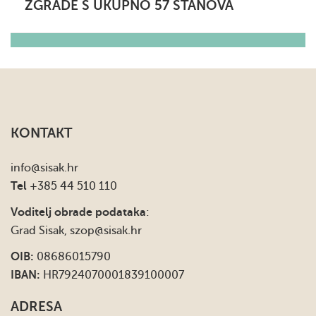
ZGRADE S UKUPNO 57 STANOVA
KONTAKT
info
@sisak.hr
Tel
+385 44 510 110
Voditelj obrade podataka
:
Grad Sisak,
szop@sisak.hr
OIB:
08686015790
IBAN:
HR7924070001839100007
ADRESA