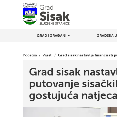
GRAD I GRAĐANI
GRADSKA 
Grad sisak nastavlja financirati 
Početna
/
Vijesti
/
Grad sisak nastavl
putovanje sisački
gostujuća natjec