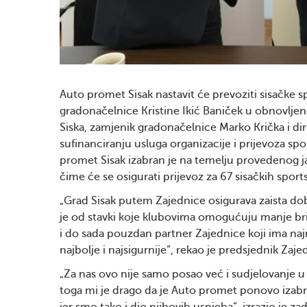
Auto promet Sisak nastavit će prevoziti sisačke 
gradonačelnice Kristine Ikić Baniček u obnovljen
Siska, zamjenik gradonačelnice Marko Krička i di
sufinanciranju usluga organizacije i prijevoza sp
promet Sisak izabran je na temelju provedenog jav
čime će se osigurati prijevoz za 67 sisačkih spor
„Grad Sisak putem Zajednice osigurava zaista dob
je od stavki koje klubovima omogućuju manje bri
i do sada pouzdan partner Zajednice koji ima naj
najbolje i najsigurnije“, rekao je predsjednik Za
„Za nas ovo nije samo posao već i sudjelovanje u 
toga mi je drago da je Auto promet ponovo izabr