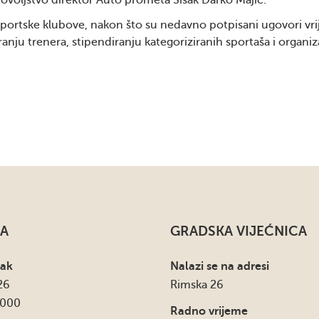
adovoljstvo direktor Auto prometa Sisak Darko Majić.
 sportske klubove, nakon što su nedavno potpisani ugovori vri
ranju trenera, stipendiranju kategoriziranih sportaša i organiza
A
GRADSKA VIJEĆNICA
sak
Nalazi se na adresi
26
Rimska 26
4000
Radno vrijeme