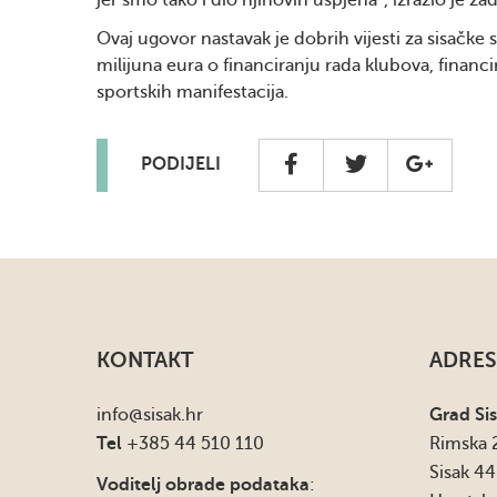
jer smo tako i dio njihovih uspjeha“, izrazio je z
Ovaj ugovor nastavak je dobrih vijesti za sisačke
milijuna eura o financiranju rada klubova, financi
sportskih manifestacija.
PODIJELI
KONTAKT
ADRES
info
@sisak.hr
Grad Si
Tel
+385 44 510 110
Rimska 
Sisak 4
Voditelj obrade podataka
: