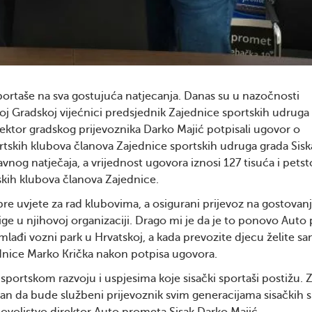
sportaše na sva gostujuća natjecanja. Danas su u nazočnosti
oj Gradskoj vijećnici predsjednik Zajednice sportskih udruga
rektor gradskog prijevoznika Darko Majić potpisali ugovor o
ortskih klubova članova Zajednice sportskih udruga grada Sisk
nog natječaja, a vrijednost ugovora iznosi 127 tisuća i petst
tskih klubova članova Zajednice.
re uvjete za rad klubovima, a osigurani prijevoz na gostovan
ge u njihovoj organizaciji. Drago mi je da je to ponovo Auto
mlađi vozni park u Hrvatskoj, a kada prevozite djecu želite s
jednice Marko Krička nakon potpisa ugovora.
sportskom razvoju i uspjesima koje sisački sportaši postižu.
an da bude službeni prijevoznik svim generacijama sisačkih 