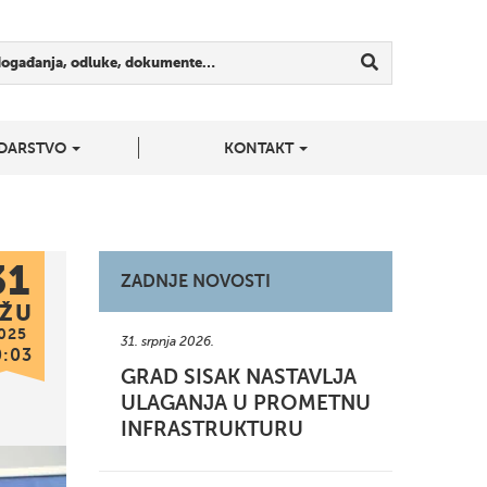
događanja, odluke, dokumente…
DARSTVO
KONTAKT
31
ZADNJE NOVOSTI
ŽU
025
31. srpnja 2026.
0:03
GRAD SISAK NASTAVLJA
ULAGANJA U PROMETNU
INFRASTRUKTURU