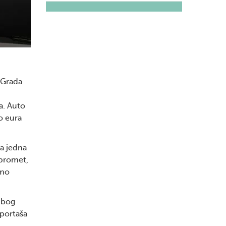
 Grada
a. Auto
o eura
ja jedna
 promet,
amo
 Zbog
sportaša