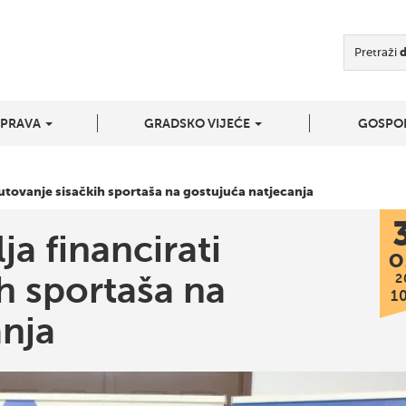
Pretraži
UPRAVA
GRADSKO VIJEĆE
GOSPO
putovanje sisačkih sportaša na gostujuća natjecanja
ja financirati
O
h sportaša na
2
1
anja