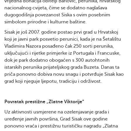
vrijedna donacija obitelji Barlović, perunika, hrvatskog
nacionalnog cvijeta, čime se dodatno naglašava
dugogodišnja povezanost Siska s ovim posebnim
simbolom prirodne i kulturne baštine.
Sisak je još 2007. godine postao prvi grad u Hrvatskoj
koji je javni park posvetio perunici, kada je na Šetalištu
Vladimira Nazora posađeno čak 250 sorti perunika,
uključujući i rijetke primjerke iz Portugala i Francuske,
dok je park dodatno obogaćen s 300 autohtonih
istarskih perunika prijateljskog grada Buzeta. Danas ta
priča ponovno dobiva novu snagu i potvrđuje Sisak kao
grad koji njeguje ljepotu, tradiciju i održivost.
Povratak prestižne „Zlatne Viktorije“
Uz aktivnosti usmjerene na ozelenjavanje grada i
uređenje javnih površina, Grad Sisak ove godine
ponovno vraća i prestižnu turističku nagradu „Zlatna