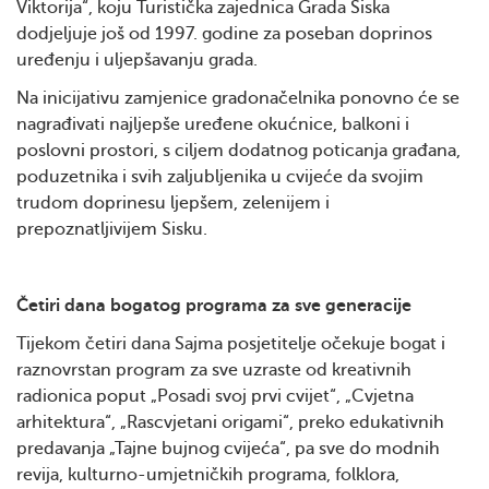
Viktorija“, koju Turistička zajednica Grada Siska
dodjeljuje još od 1997. godine za poseban doprinos
uređenju i uljepšavanju grada.
Na inicijativu zamjenice gradonačelnika ponovno će se
nagrađivati najljepše uređene okućnice, balkoni i
poslovni prostori, s ciljem dodatnog poticanja građana,
poduzetnika i svih zaljubljenika u cvijeće da svojim
trudom doprinesu ljepšem, zelenijem i
prepoznatljivijem Sisku.
Četiri dana bogatog programa za sve generacije
Tijekom četiri dana Sajma posjetitelje očekuje bogat i
raznovrstan program za sve uzraste od kreativnih
radionica poput „Posadi svoj prvi cvijet“, „Cvjetna
arhitektura“, „Rascvjetani origami“, preko edukativnih
predavanja „Tajne bujnog cvijeća“, pa sve do modnih
revija, kulturno-umjetničkih programa, folklora,