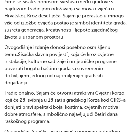
čime se Sisak s ponosom svrstava među gradove s
najdužom tradicijom održavanja sajmova cvijeća u
Hrvatskoj. Kroz desetljeća, Sajam je prerastao u mnogo
više od izložbe cvijeća postao je simbol identiteta grada,
susreta generacija, kreativnosti i ljepote zajedničkog
života u urbanom prostoru.
Ovogodišnje izdanje donosi posebno osmišljenu
temu„Sisačka slavna povijest“, koja će kroz cvjetne
instalacije, kulturne sadržaje i umjetničke programe
povezati bogatu baštinu grada sa suvremenim
doživljajem jednog od najomiljenijih gradskih
događanja.
Tradicionalno, Sajam će otvoriti atraktivni Cvjetni korzo,
koji će 28. svibnja u 18 sati s gradskog Korza kod CIKS-a
donijeti pravi spektakl boja, kostima, cvjetnih motiva i
dobre atmosfere, simbolično najavljujući četiri dana
raskošnog programa.
Ovogodišnji Sisački sajam cvijeća ponovno potvrđuje