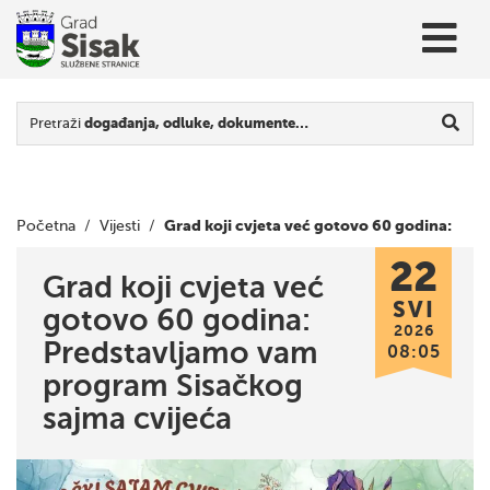
Pretraži
događanja, odluke, dokumente…
Grad koji cvjeta već gotovo 60 godina:
Početna
/
Vijesti
/
22
Predstavljamo vam program Sisačkog sajma cvijeća
Grad koji cvjeta već
SVI
gotovo 60 godina:
2026
Predstavljamo vam
08:05
program Sisačkog
sajma cvijeća