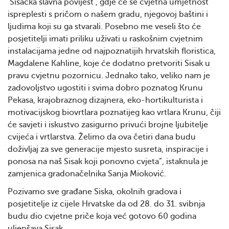
‘Sisačka slavna povijest’, gdje će se cvjetna umjetnost
ispreplesti s pričom o našem gradu, njegovoj baštini i
ljudima koji su ga stvarali. Posebno me veseli što će
posjetitelji imati priliku uživati u raskošnim cvjetnim
instalacijama jedne od najpoznatijih hrvatskih floristica,
Magdalene Kahline, koje će dodatno pretvoriti Sisak u
pravu cvjetnu pozornicu. Jednako tako, veliko nam je
zadovoljstvo ugostiti i svima dobro poznatog Krunu
Pekasa, krajobraznog dizajnera, eko-hortikulturista i
motivacijskog biovrtlara poznatijeg kao vrtlara Krunu, čiji
će savjeti i iskustvo zasigurno privući brojne ljubitelje
cvijeća i vrtlarstva. Želimo da ova četiri dana budu
doživljaj za sve generacije mjesto susreta, inspiracije i
ponosa na naš Sisak koji ponovno cvjeta”, istaknula je
zamjenica gradonačelnika Sanja Mioković.
Pozivamo sve građane Siska, okolnih gradova i
posjetitelje iz cijele Hrvatske da od 28. do 31. svibnja
budu dio cvjetne priče koja već gotovo 60 godina
uljepšava Sisak.