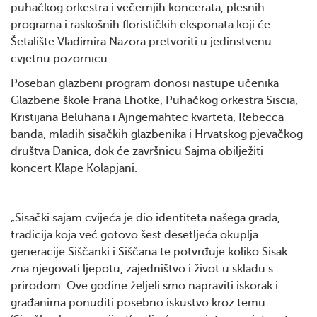
puhačkog orkestra i večernjih koncerata, plesnih
programa i raskošnih florističkih eksponata koji će
Šetalište Vladimira Nazora pretvoriti u jedinstvenu
cvjetnu pozornicu.
Poseban glazbeni program donosi nastupe učenika
Glazbene škole Frana Lhotke, Puhačkog orkestra Siscia,
Kristijana Beluhana i Ajngemahtec kvarteta, Rebecca
banda, mladih sisačkih glazbenika i Hrvatskog pjevačkog
društva Danica, dok će završnicu Sajma obilježiti
koncert Klape Kolapjani.
„Sisački sajam cvijeća je dio identiteta našega grada,
tradicija koja već gotovo šest desetljeća okuplja
generacije Siščanki i Siščana te potvrđuje koliko Sisak
zna njegovati ljepotu, zajedništvo i život u skladu s
prirodom. Ove godine željeli smo napraviti iskorak i
građanima ponuditi posebno iskustvo kroz temu