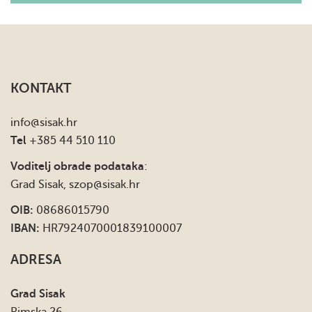
KONTAKT
info
@sisak.hr
Tel
+385 44 510 110
Voditelj obrade podataka
:
Grad Sisak,
szop@sisak.hr
OIB:
08686015790
IBAN:
HR7924070001839100007
ADRESA
Grad Sisak
Rimska 26