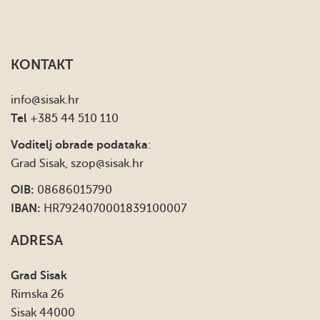
KONTAKT
info
@sisak.hr
Tel
+385 44 510 110
Voditelj obrade podataka
:
Grad Sisak,
szop@sisak.hr
OIB:
08686015790
IBAN:
HR7924070001839100007
ADRESA
Grad Sisak
Rimska 26
Sisak 44000