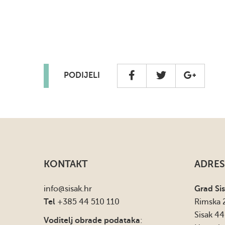
PODIJELI
KONTAKT
ADRES
info
@sisak.hr
Grad Si
Tel
+385 44 510 110
Rimska 
Sisak 4
Voditelj obrade podataka
: