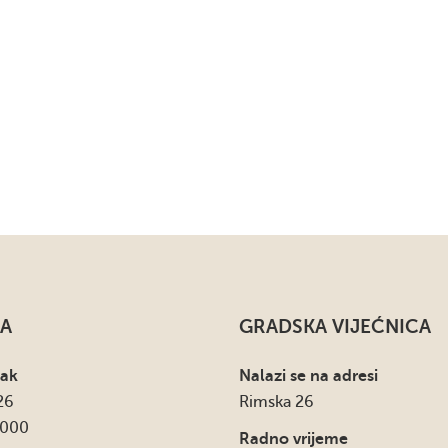
A
GRADSKA VIJEĆNICA
sak
Nalazi se na adresi
26
Rimska 26
4000
Radno vrijeme