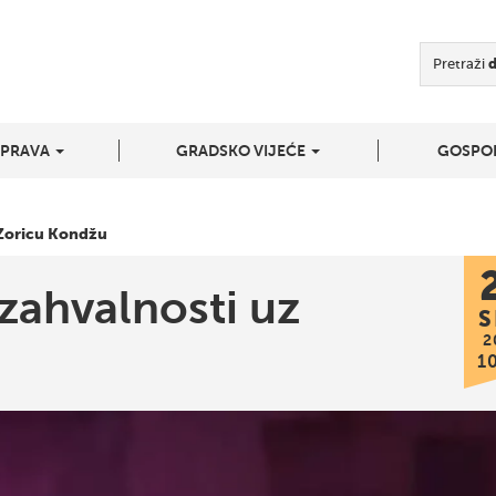
Pretraži
UPRAVA
GRADSKO VIJEĆE
GOSPO
Zoricu Kondžu
ahvalnosti uz
S
2
1