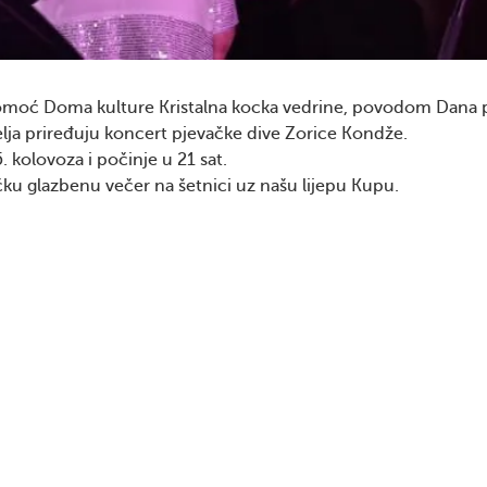
z pomoć Doma kulture Kristalna kocka vedrine, povodom Dana
elja priređuju koncert pjevačke dive Zorice Kondže.
5. kolovoza i počinje u 21 sat.
čku glazbenu večer na šetnici uz našu lijepu Kupu.