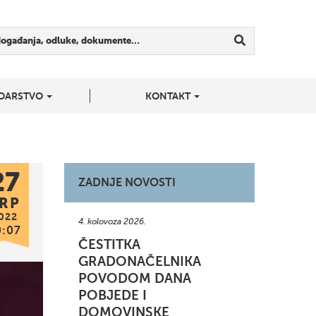
događanja, odluke, dokumente…
DARSTVO
KONTAKT
27
ZADNJE NOVOSTI
RP
022
4. kolovoza 2026.
0:07
ČESTITKA
GRADONAČELNIKA
POVODOM DANA
POBJEDE I
DOMOVINSKE