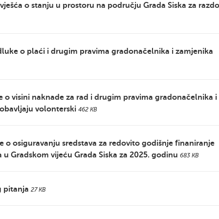
Izvješća o stanju u prostoru na području Grada Siska za razdo
luke o plaći i drugim pravima gradonačelnika i zamjenika
e o visini naknade za rad i drugim pravima gradonačelnika i
obavljaju volonterski
462 KB
e o osiguravanju sredstava za redovito godišnje finaniranje
ika u Gradskom vijeću Grada Siska za 2025. godinu
683 KB
g pitanja
27 KB