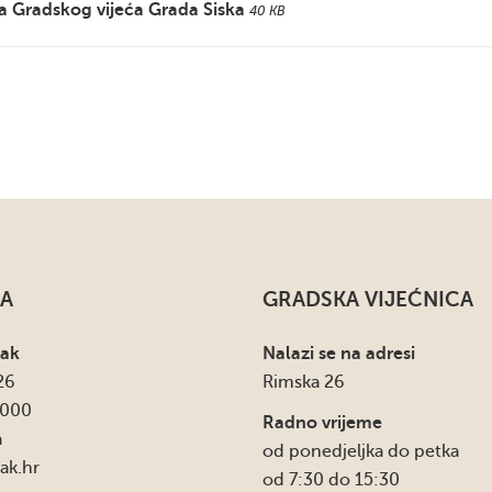
ela Gradskog vijeća Grada Siska
40 KB
A
GRADSKA VIJEĆNICA
sak
Nalazi se na adresi
26
Rimska 26
4000
Radno vrijeme
a
od ponedjeljka do petka
ak.hr
od 7:30 do 15:30