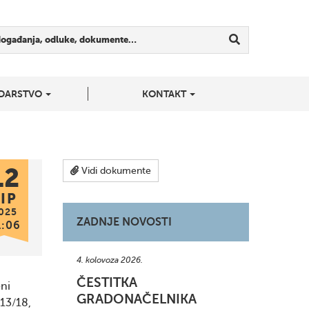
događanja, odluke, dokumente…
DARSTVO
KONTAKT
12
Vidi dokumente
IP
025
ZADNJE NOVOSTI
1:06
4. kolovoza 2026.
ČESTITKA
eni
GRADONAČELNIKA
 13/18,