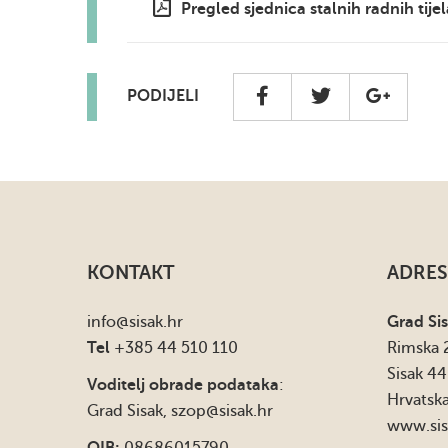
Pregled sjednica stalnih radnih tij
PODIJELI
KONTAKT
ADRES
info
@sisak.hr
Grad Si
Tel
+385 44 510 110
Rimska 
Sisak 4
Voditelj obrade podataka
:
Hrvatsk
Grad Sisak,
szop@sisak.hr
www.sis