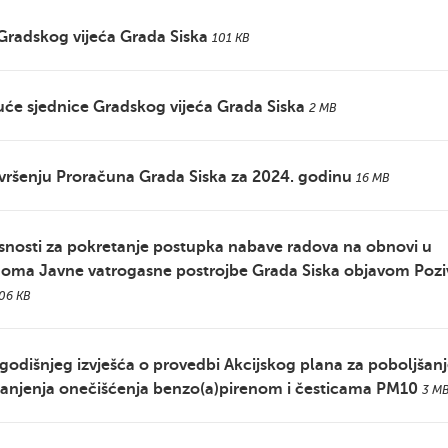
 Gradskog vijeća Grada Siska
101 KB
ajuće sjednice Gradskog vijeća Grada Siska
2 MB
 izvršenju Proračuna Grada Siska za 2024. godinu
16 MB
asnosti za pokretanje postupka nabave radova na obnovi u
oma Javne vatrogasne postrojbe Grada Siska objavom Pozi
06 KB
godišnjeg izvješća o provedbi Akcijskog plana za poboljšan
 smanjenja onečišćenja benzo(a)pirenom i česticama PM10
3 M