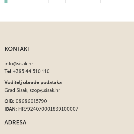
KONTAKT
info
@sisak.hr
Tel
+385 44 510 110
Voditelj obrade podataka
:
Grad Sisak,
szop@sisak.hr
OIB:
08686015790
IBAN:
HR7924070001839100007
ADRESA