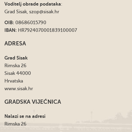
Voditelj obrade podataka
:
Grad Sisak,
szop@sisak.hr
OIB:
08686015790
IBAN:
HR7924070001839100007
ADRESA
Grad Sisak
Rimska 26
Sisak 44000
Hrvatska
www.sisak.hr
GRADSKA VIJEĆNICA
Nalazi se na adresi
Rimska 26