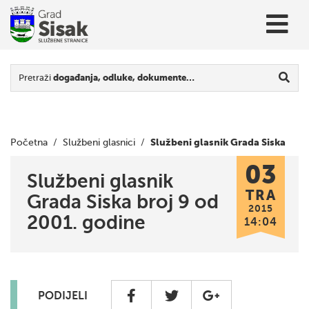
Pretraži
događanja, odluke, dokumente…
Službeni glasnik Grada Siska
Početna
/
Službeni glasnici
/
03
broj 9 od 2001. godine
Službeni glasnik
TRA
Grada Siska broj 9 od
2015
2001. godine
14:04
PODIJELI