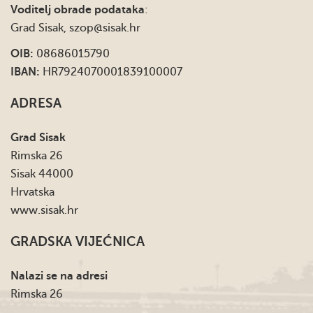
Voditelj obrade podataka
:
Grad Sisak,
szop@sisak.hr
OIB:
08686015790
IBAN:
HR7924070001839100007
ADRESA
Grad Sisak
Rimska 26
Sisak 44000
Hrvatska
www.sisak.hr
GRADSKA VIJEĆNICA
Nalazi se na adresi
Rimska 26