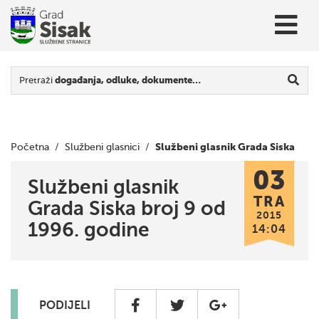
Pretraži
događanja, odluke, dokumente…
Službeni glasnik Grada Siska
Početna
/
Službeni glasnici
/
03
broj 9 od 1996. godine
Službeni glasnik
TRA
Grada Siska broj 9 od
2015
1996. godine
14:04
PODIJELI