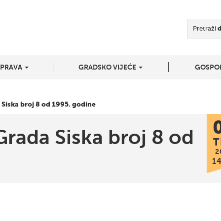
Pretraži
UPRAVA
GRADSKO VIJEĆE
GOSPO
 Siska broj 8 od 1995. godine
Grada Siska broj 8 od
T
2
1