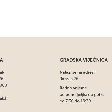
A
GRADSKA VIJEĆNICA
sak
Nalazi se na adresi
26
Rimska 26
4000
Radno vrijeme
a
od ponedjeljka do petka
ak.hr
od 7:30 do 15:30