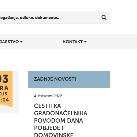
događanja, odluke, dokumente…
DARSTVO
KONTAKT
03
ZADNJE NOVOSTI
RA
015
4. kolovoza 2026.
4:04
ČESTITKA
GRADONAČELNIKA
POVODOM DANA
POBJEDE I
DOMOVINSKE