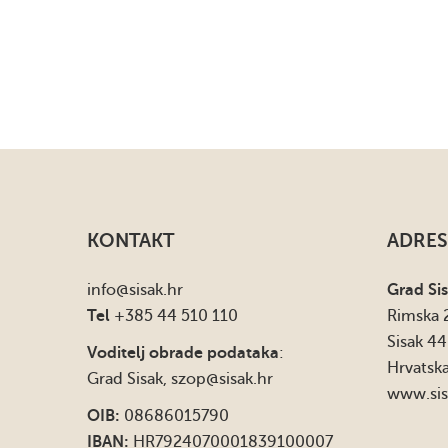
KONTAKT
ADRES
info
@sisak.hr
Grad Si
Tel
+385 44 510 110
Rimska 
Sisak 4
Voditelj obrade podataka
:
Hrvatsk
Grad Sisak,
szop@sisak.hr
www.sis
OIB:
08686015790
IBAN:
HR7924070001839100007