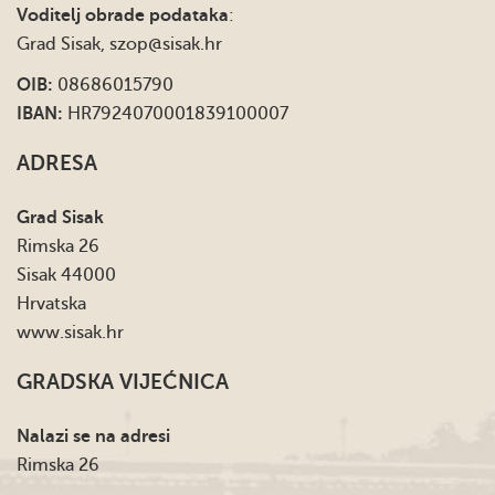
Voditelj obrade podataka
:
Grad Sisak,
szop@sisak.hr
OIB:
08686015790
IBAN:
HR7924070001839100007
ADRESA
Grad Sisak
Rimska 26
Sisak 44000
Hrvatska
www.sisak.hr
GRADSKA VIJEĆNICA
Nalazi se na adresi
Rimska 26