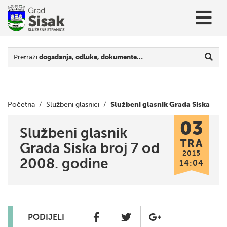
Pretraži
događanja, odluke, dokumente…
Službeni glasnik Grada Siska
Početna
/
Službeni glasnici
/
03
broj 7 od 2008. godine
Službeni glasnik
TRA
Grada Siska broj 7 od
2015
2008. godine
14:04
PODIJELI