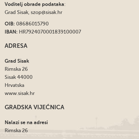
Voditelj obrade podataka
:
Grad Sisak,
szop@sisak.hr
OIB:
08686015790
IBAN:
HR7924070001839100007
ADRESA
Grad Sisak
Rimska 26
Sisak 44000
Hrvatska
www.sisak.hr
GRADSKA VIJEĆNICA
Nalazi se na adresi
Rimska 26