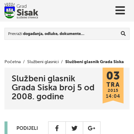
Pretraži
događanja, odluke, dokumente…
Službeni glasnik Grada Siska
Početna
/
Službeni glasnici
/
03
broj 5 od 2008. godine
Službeni glasnik
TRA
Grada Siska broj 5 od
2015
2008. godine
14:04
PODIJELI