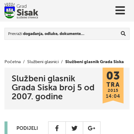
Pretraži
događanja, odluke, dokumente…
Službeni glasnik Grada Siska
Početna
/
Službeni glasnici
/
03
broj 5 od 2007. godine
Službeni glasnik
TRA
Grada Siska broj 5 od
2015
2007. godine
14:04
PODIJELI