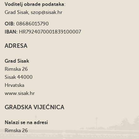
Voditelj obrade podataka
:
Grad Sisak,
szop@sisak.hr
OIB:
08686015790
IBAN:
HR7924070001839100007
ADRESA
Grad Sisak
Rimska 26
Sisak 44000
Hrvatska
www.sisak.hr
GRADSKA VIJEĆNICA
Nalazi se na adresi
Rimska 26