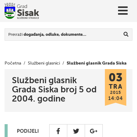
Pretraži
događanja, odluke, dokumente…
Službeni glasnik Grada Siska
Početna
/
Službeni glasnici
/
03
broj 5 od 2004. godine
Službeni glasnik
TRA
Grada Siska broj 5 od
2015
2004. godine
14:04
PODIJELI