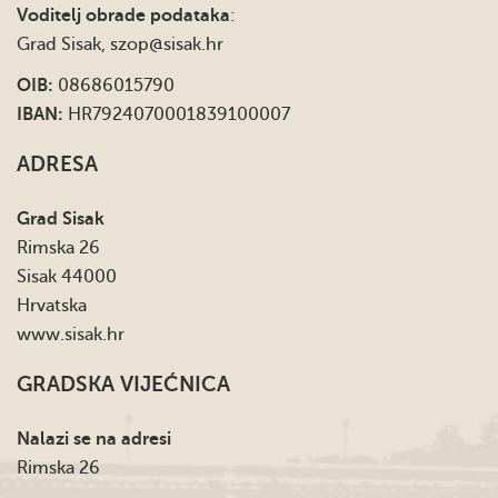
Voditelj obrade podataka
:
Grad Sisak,
szop@sisak.hr
OIB:
08686015790
IBAN:
HR7924070001839100007
ADRESA
Grad Sisak
Rimska 26
Sisak 44000
Hrvatska
www.sisak.hr
GRADSKA VIJEĆNICA
Nalazi se na adresi
Rimska 26