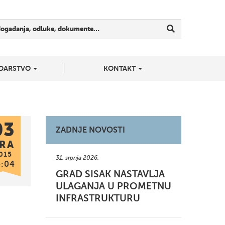
događanja, odluke, dokumente…
DARSTVO
KONTAKT
03
ZADNJE NOVOSTI
RA
015
31. srpnja 2026.
4:04
GRAD SISAK NASTAVLJA
ULAGANJA U PROMETNU
INFRASTRUKTURU