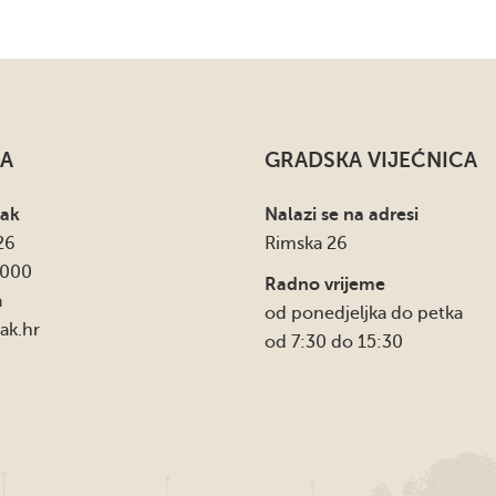
A
GRADSKA VIJEĆNICA
sak
Nalazi se na adresi
26
Rimska 26
4000
Radno vrijeme
a
od ponedjeljka do petka
ak.hr
od 7:30 do 15:30