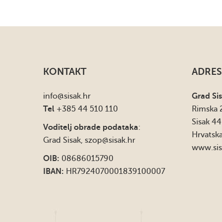
KONTAKT
ADRES
info
@sisak.hr
Grad Si
Tel
+385 44 510 110
Rimska 
Sisak 4
Voditelj obrade podataka
:
Hrvatsk
Grad Sisak,
szop@sisak.hr
www.sis
OIB:
08686015790
IBAN:
HR7924070001839100007