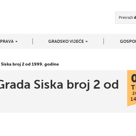
Pretraži
UPRAVA
GRADSKO VIJEĆE
GOSPO
 Siska broj 2 od 1999. godine
Grada Siska broj 2 od
T
2
1