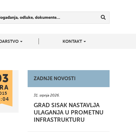
događanja, odluke, dokumente…
DARSTVO
KONTAKT
03
ZADNJE NOVOSTI
RA
015
31. srpnja 2026.
4:04
GRAD SISAK NASTAVLJA
ULAGANJA U PROMETNU
INFRASTRUKTURU