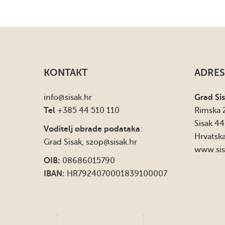
KONTAKT
ADRES
info
@sisak.hr
Grad Si
Tel
+385 44 510 110
Rimska 
Sisak 4
Voditelj obrade podataka
:
Hrvatsk
Grad Sisak,
szop@sisak.hr
www.sis
OIB:
08686015790
IBAN:
HR7924070001839100007