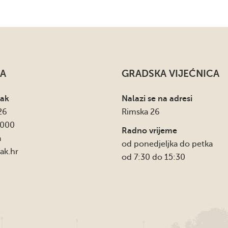
A
GRADSKA VIJEĆNICA
sak
Nalazi se na adresi
26
Rimska 26
4000
Radno vrijeme
a
od ponedjeljka do petka
ak.hr
od 7:30 do 15:30