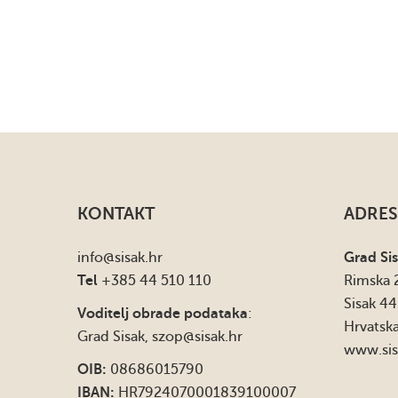
KONTAKT
ADRES
info
@sisak.hr
Grad Si
Tel
+385 44 510 110
Rimska 
Sisak 4
Voditelj obrade podataka
:
Hrvatsk
Grad Sisak,
szop@sisak.hr
www.sis
OIB:
08686015790
IBAN:
HR7924070001839100007