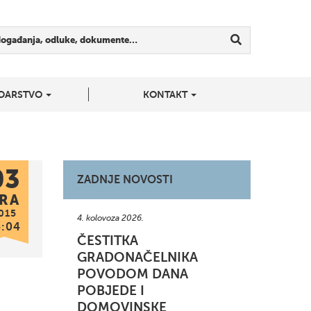
događanja, odluke, dokumente…
DARSTVO
KONTAKT
03
ZADNJE NOVOSTI
RA
015
4. kolovoza 2026.
4:04
ČESTITKA
GRADONAČELNIKA
POVODOM DANA
POBJEDE I
DOMOVINSKE