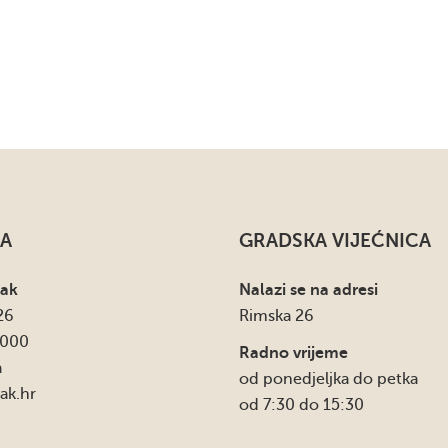
A
GRADSKA VIJEĆNICA
sak
Nalazi se na adresi
26
Rimska 26
4000
Radno vrijeme
a
od ponedjeljka do petka
ak.hr
od 7:30 do 15:30