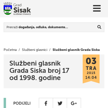
Pretraži
događanja, odluke, dokumente…
Službeni glasnik Grada Siska
Početna
/
Službeni glasnici
/
03
broj 17 od 1998. godine
Službeni glasnik
TRA
Grada Siska broj 17
2015
od 1998. godine
14:04
PODIJELI