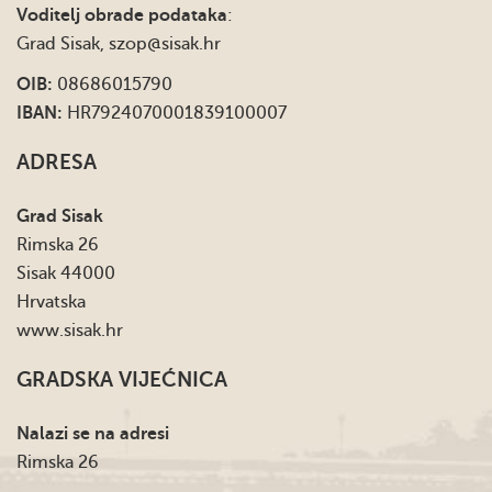
Voditelj obrade podataka
:
Grad Sisak,
szop@sisak.hr
OIB:
08686015790
IBAN:
HR7924070001839100007
ADRESA
Grad Sisak
Rimska 26
Sisak 44000
Hrvatska
www.sisak.hr
GRADSKA VIJEĆNICA
Nalazi se na adresi
Rimska 26